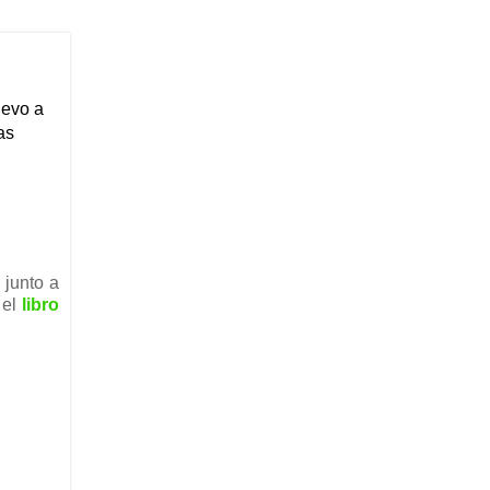
uevo a
as
 junto a
 el
libro