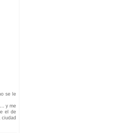
o se le
s … y me
ue el de
a ciudad