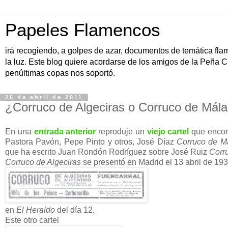
Papeles Flamencos
irá recogiendo, a golpes de azar, documentos de temática fla
la luz. Este blog quiere acordarse de los amigos de la Peña C
penúltimas copas nos soportó.
26 de abril de 2011
¿Corruco de Algeciras o Corruco de Mál
En una
entrada anterior
reproduje un
viejo cartel
que encont
Pastora Pavón, Pepe Pinto y otros, José Díaz
Corruco de M
que ha escrito Juan Rondón Rodríguez sobre José Ruiz
Corr
Corruco de Algeciras
se presentó en Madrid el 13 abril de 193
en
El Heraldo
del día 12.
Este otro cartel