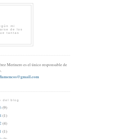
egún mi
arse de los
que tantas
érez Merinero es el único responsable de
.
sflamencos@gmail.com
o del blog
26
(9)
24
(1)
22
(4)
21
(1)