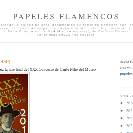
PAPELES FLAMENCOS
cogiendo, a golpes de azar, documentos de temática flamenca que, s
merecen la pena que salgan de nuevo a la luz. Este blog quiere acord
 la Peña Chaquetón de Madrid y, en especial, de Carlitos Tortosa 
penúltimas copas nos soportó.
1930)
david P
esta web
uz la fase final del XXX Concurso de Cante Niño del Museo
papele
Archiv
20
►
20
►
20
►
20
►