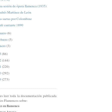
a sesión de ópera flamenca (1935)
ndrés Martínez de León
as saetas por Colombine
afé cantante 1890
arzo
(6)
ebrero
(5)
nero
(3)
13
(86)
12
(144)
11
(220)
10
(292)
09
(273)
res leer toda la documentación publicada
les Flamencos sobre:
ez en flamenco
men Amaya