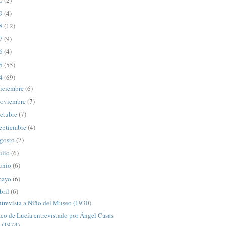
20
(2)
19
(4)
18
(12)
17
(9)
16
(4)
15
(55)
14
(69)
iciembre
(6)
oviembre
(7)
ctubre
(7)
eptiembre
(4)
gosto
(7)
ulio
(6)
unio
(6)
mayo
(6)
bril
(6)
trevista a Niño del Museo (1930)
co de Lucía entrevistado por Ángel Casas
(1974)