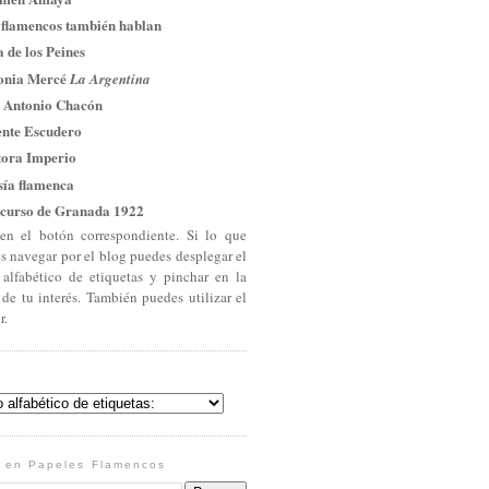
 flamencos también hablan
 de los Peines
onia Mercé
La Argentina
 Antonio Chacón
ente Escudero
tora Imperio
sía flamenca
curso de Granada 1922
en el botón correspondiente. Si lo que
es navegar por el blog puedes desplegar el
 alfabético de etiquetas y pinchar en la
 de tu interés. También puedes utilizar el
r.
 en Papeles Flamencos