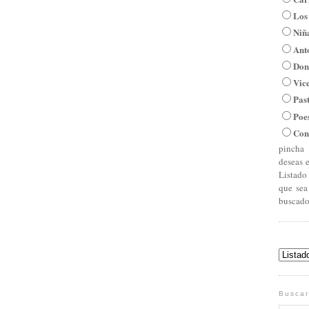
Los
Niña
Ant
Don
Vic
Pas
Poe
Con
pincha 
deseas 
Listado
que sea
buscado
Buscar