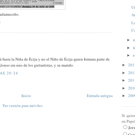
Un
r adamuceño.
A
L
)
C
m
►
f
►
e
►
á fuera la Niña de Écija y no el Niño de Écija quien formara parte de
20
lonso era uno de los guitarristas, y su marido.
►
20
AS 20:24
►
20
►
20
►
Inicio
Entrada antigua
20
►
Ver versión para móviles
Si quie
en Pape
Jer
Car