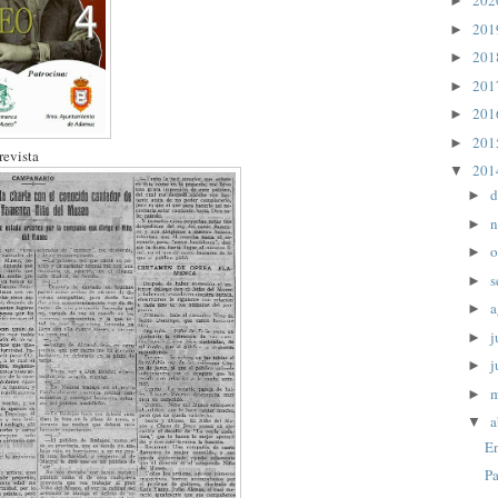
20
►
20
►
20
►
20
►
20
►
20
►
revista
20
▼
d
►
n
►
o
►
s
►
a
►
j
►
j
►
►
a
▼
En
Pa