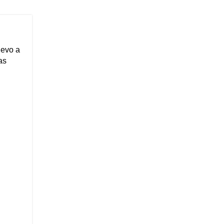
uevo a
as