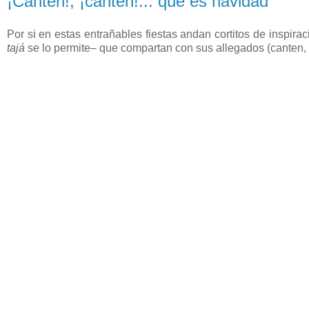
¡Canten!, ¡canten!... que es navidad
Por si en estas entrañables fiestas andan cortitos de inspira
tajá
se lo permite– que compartan con sus allegados (canten,