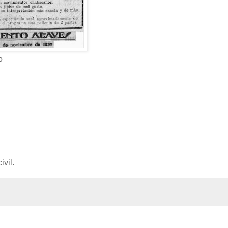
o
vil.