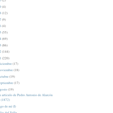
20
(2)
19
(4)
18
(12)
17
(9)
16
(4)
15
(55)
14
(69)
13
(86)
12
(144)
11
(220)
iciembre
(17)
oviembre
(18)
ctubre
(19)
eptiembre
(17)
gosto
(19)
 artículo de Pedro Antonio de Alarcón
(1872)
go de mí (I)
lix del Valle