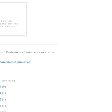
egún mi
arse de los
que tantas
érez Merinero es el único responsable de
.
sflamencos@gmail.com
o del blog
26
(9)
24
(1)
22
(4)
21
(1)