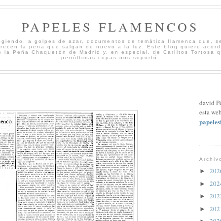
PAPELES FLAMENCOS
cogiendo, a golpes de azar, documentos de temática flamenca que, s
merecen la pena que salgan de nuevo a la luz. Este blog quiere acord
 la Peña Chaquetón de Madrid y, en especial, de Carlitos Tortosa 
penúltimas copas nos soportó.
david P
esta web
papele
Archiv
20
►
20
►
20
►
20
►