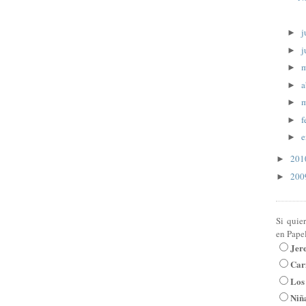
j
►
j
►
►
a
►
m
►
f
►
e
►
20
►
20
►
Si quie
en Pape
Jer
Car
Los
Niña