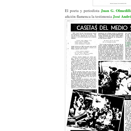
Juan G. Olmedill
El poeta y periodista
José Andr
afición flamenca la testimonia