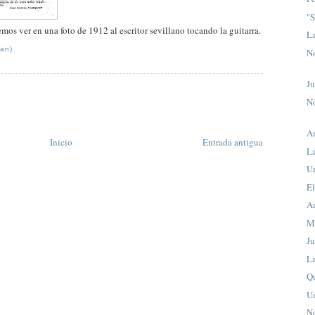
"S
os ver en una foto de 1912 al escritor sevillano tocando la guitarra.
La
uan)
No
J
No
A
Inicio
Entrada antigua
La
Un
E
An
M
J
La
Q
Un
No