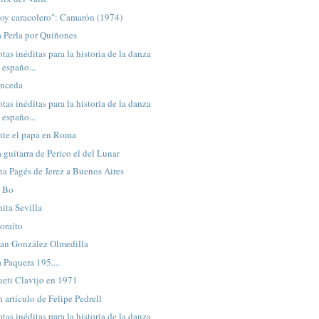
oy caracolero": Camarón (1974)
 Perla por Quiñones
tas inéditas para la historia de la danza
españo...
unceda
tas inéditas para la historia de la danza
españo...
nte el papa en Roma
 guitarra de Perico el del Lunar
a Pagés de Jerez a Buenos Aires
l Bo
ita Sevilla
oraíto
uan González Olmedilla
 Paquera 195....
ueti Clavijo en 1971
 artículo de Felipe Pedrell
tas inéditas para la historia de la danza