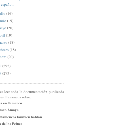
españo...
ulio
(16)
unio
(19)
mayo
(20)
bril
(19)
arzo
(18)
ebrero
(18)
nero
(20)
10
(292)
09
(273)
res leer toda la documentación publicada
les Flamencos sobre:
ez en flamenco
men Amaya
 flamencos también hablan
 de los Peines