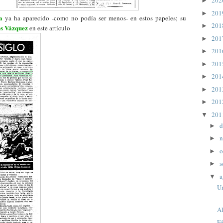
20
►
20
►
a
ya ha aparecido -como no podía ser menos- en estos papeles; su
20
►
és Vázquez
en este artículo
20
►
20
►
20
►
20
►
20
►
20
►
20
▼
d
►
n
►
o
►
s
►
a
▼
Un
Al
Fé