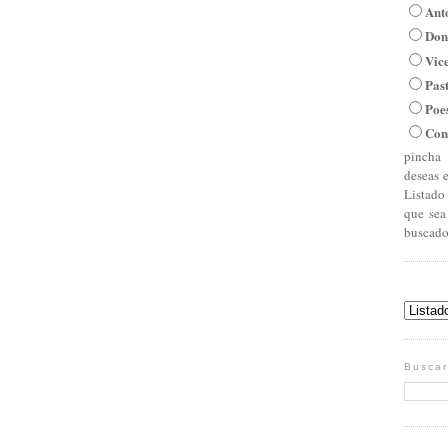
Ant
Don
Vic
Pas
Poe
Con
pincha 
deseas 
Listado
que sea
buscado
Buscar