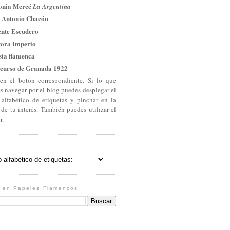
onia Mercé
La Argentina
 Antonio Chacón
ente Escudero
tora Imperio
sía flamenca
curso de Granada 1922
en el botón correspondiente. Si lo que
es navegar por el blog puedes desplegar el
 alfabético de etiquetas y pinchar en la
 de tu interés. También puedes utilizar el
r.
 en Papeles Flamencos