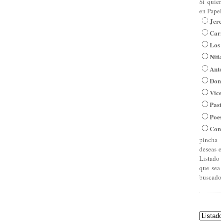
Si quie
en Pape
Jer
Car
Los
Niña
Ant
Don
Vic
Pas
Poe
Con
pincha 
deseas 
Listado
que sea
buscado