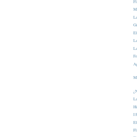
Fl
M
L
Gi
E
La
L
Fr
Ag
M
¿
La
Hi
I 
El
Fl