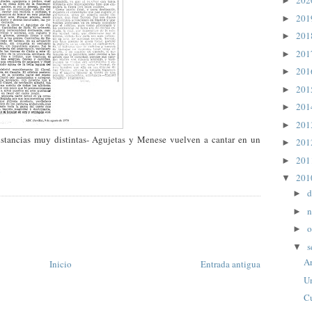
20
►
20
►
20
►
20
►
20
►
20
►
20
►
20
►
stancias muy distintas- Agujetas y Menese vuelven a cantar en un
20
►
20
►
e
20
▼
d
►
n
►
o
►
s
▼
Ar
Inicio
Entrada antigua
Un
C