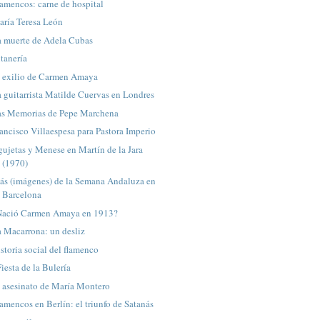
amencos: carne de hospital
aría Teresa León
a muerte de Adela Cubas
tanería
l exilio de Carmen Amaya
 guitarrista Matilde Cuervas en Londres
as Memorias de Pepe Marchena
ancisco Villaespesa para Pastora Imperio
ujetas y Menese en Martín de la Jara
(1970)
ás (imágenes) de la Semana Andaluza en
Barcelona
Nació Carmen Amaya en 1913?
 Macarrona: un desliz
storia social del flamenco
Fiesta de la Bulería
 asesinato de María Montero
amencos en Berlín: el triunfo de Satanás