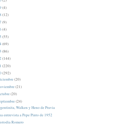
20
(2)
19
(4)
18
(12)
17
(9)
16
(4)
15
(55)
14
(69)
13
(86)
12
(144)
11
(220)
10
(292)
iciembre
(20)
oviembre
(21)
ctubre
(20)
eptiembre
(24)
gentinita, Walken y Heno de Pravia
a entrevista a Pepe Pinto de 1952
ustodia Romero