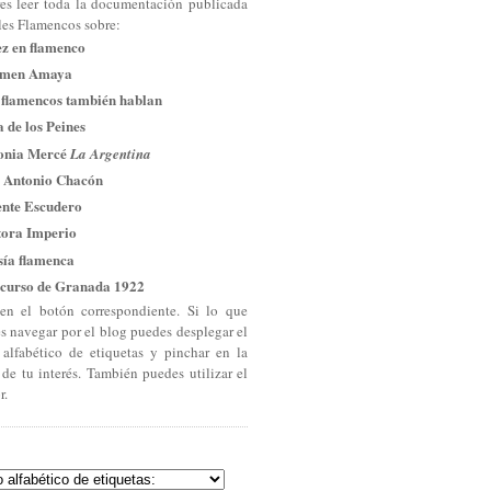
res leer toda la documentación publicada
les Flamencos sobre:
ez en flamenco
men Amaya
 flamencos también hablan
 de los Peines
onia Mercé
La Argentina
 Antonio Chacón
ente Escudero
tora Imperio
sía flamenca
curso de Granada 1922
en el botón correspondiente. Si lo que
es navegar por el blog puedes desplegar el
 alfabético de etiquetas y pinchar en la
 de tu interés. También puedes utilizar el
r.