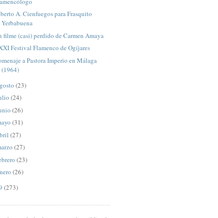
lamencólogo
berto A. Cienfuegos para Frasquito
Yerbabuena
n filme (casi) perdido de Carmen Amaya
XXI Festival Flamenco de Ogíjares
omenaje a Pastora Imperio en Málaga
(1964)
gosto
(23)
ulio
(24)
unio
(26)
mayo
(31)
bril
(27)
arzo
(27)
ebrero
(23)
nero
(26)
09
(273)