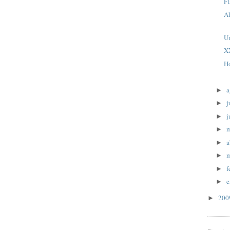
F
Al
U
X
H
a
►
j
►
j
►
►
a
►
m
►
f
►
e
►
20
►