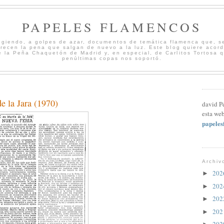
PAPELES FLAMENCOS
cogiendo, a golpes de azar, documentos de temática flamenca que, s
merecen la pena que salgan de nuevo a la luz. Este blog quiere acord
 la Peña Chaquetón de Madrid y, en especial, de Carlitos Tortosa 
penúltimas copas nos soportó.
e la Jara (1970)
david P
esta web
papele
Archiv
20
►
20
►
20
►
20
►