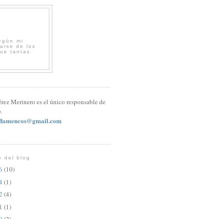
egún mi
arse de los
que tantas
érez Merinero es el único responsable de
.
sflamencos@gmail.com
o del blog
26
(10)
24
(1)
22
(4)
21
(1)