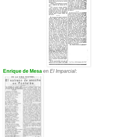
Enrique de Mesa
en
El Imparcial
: