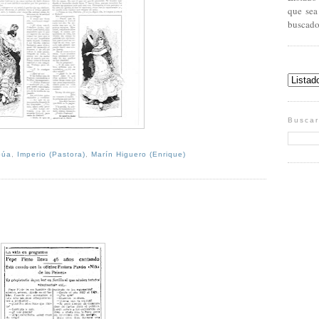
que sea
buscado
Buscar
púa
,
Imperio (Pastora)
,
Marín Higuero (Enrique)