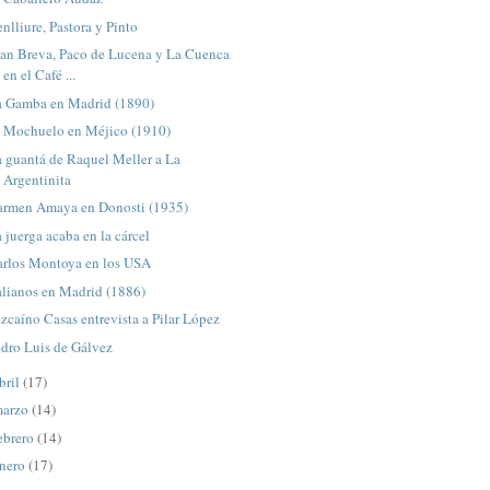
nlliure, Pastora y Pinto
uan Breva, Paco de Lucena y La Cuenca
en el Café ...
a Gamba en Madrid (1890)
l Mochuelo en Méjico (1910)
 guantá de Raquel Meller a La
Argentinita
armen Amaya en Donosti (1935)
 juerga acaba en la cárcel
arlos Montoya en los USA
alianos en Madrid (1886)
zcaíno Casas entrevista a Pilar López
dro Luis de Gálvez
bril
(17)
arzo
(14)
ebrero
(14)
nero
(17)