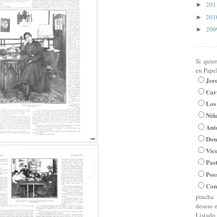
20
►
20
►
20
►
Si quie
en Pape
Jer
Car
Los
Niña
Ant
Don
Vic
Pas
Poe
Con
pincha 
deseas 
Listado