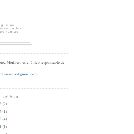
egún mi
arse de los
que tantas
érez Merinero es el único responsable de
.
sflamencos@gmail.com
o del blog
26
(9)
24
(1)
22
(4)
21
(1)