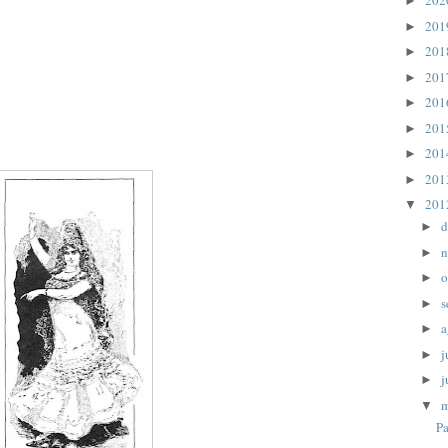
20
►
20
►
20
►
20
►
20
►
20
►
20
►
20
►
20
▼
d
►
n
►
o
►
s
►
a
►
j
►
j
►
▼
Pa