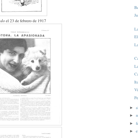
Be
J
ndo
el 23 de febrero de 1917
L
E
La
C
La
C
It
Vi
Pe
a
►
m
►
f
►
e
►