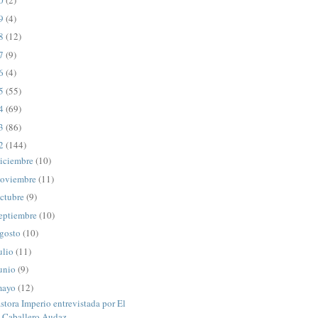
20
(2)
19
(4)
18
(12)
17
(9)
16
(4)
15
(55)
14
(69)
13
(86)
12
(144)
iciembre
(10)
oviembre
(11)
ctubre
(9)
eptiembre
(10)
gosto
(10)
ulio
(11)
unio
(9)
mayo
(12)
stora Imperio entrevistada por El
Caballero Audaz