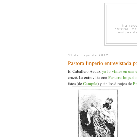
irá re
criterio, 
amigos de
31 de mayo de 2012
Pastora Imperio entrevistada p
ya lo vimos en una 
El Caballero Audaz,
Pastora Imperio
cruzó. La entrevista con
Campúa
En
fotos (de
) y sin los dibujos de