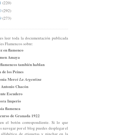
11
(220)
10
(292)
09
(273)
res leer toda la documentación publicada
les Flamencos sobre:
ez en flamenco
men Amaya
 flamencos también hablan
 de los Peines
onia Mercé
La Argentina
 Antonio Chacón
ente Escudero
tora Imperio
sía flamenca
curso de Granada 1922
en el botón correspondiente. Si lo que
es navegar por el blog puedes desplegar el
 alfabético de etiquetas y pinchar en la