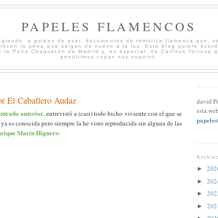
PAPELES FLAMENCOS
cogiendo, a golpes de azar, documentos de temática flamenca que, s
merecen la pena que salgan de nuevo a la luz. Este blog quiere acord
 la Peña Chaquetón de Madrid y, en especial, de Carlitos Tortosa 
penúltimas copas nos soportó.
or El Caballero Audaz
david P
esta web
entrada anterior
, entrevistó a (casi) todo bicho viviente con el que se
papele
ya es conocida pero siempre la he visto reproducida sin alguna de las
rique Marín Higuero
:
Archiv
20
►
20
►
20
►
20
►