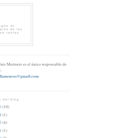
egún mi
arse de los
que tantas
érez Merinero es el único responsable de
.
sflamencos@gmail.com
o del blog
26
(10)
24
(1)
22
(4)
21
(1)