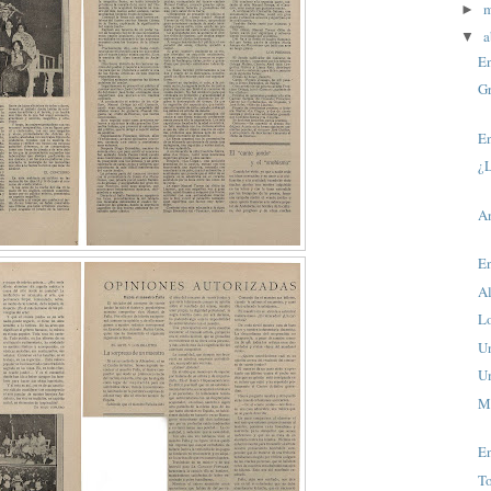
►
a
▼
En
Gr
En
¿L
A
En
A
Lo
U
Um
Ma
E
To