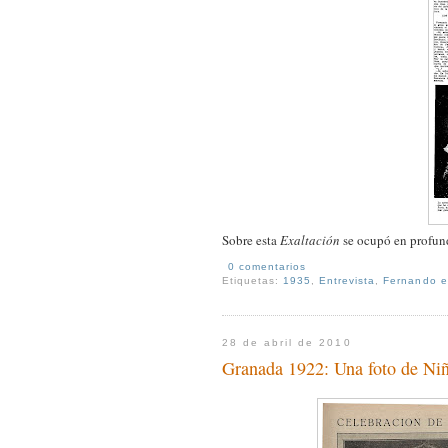
Sobre esta
Exaltación
se ocupó en profund
0 comentarios
Etiquetas:
1935
,
Entrevista
,
Fernando e
28 de abril de 2010
Granada 1922: Una foto de Niñ