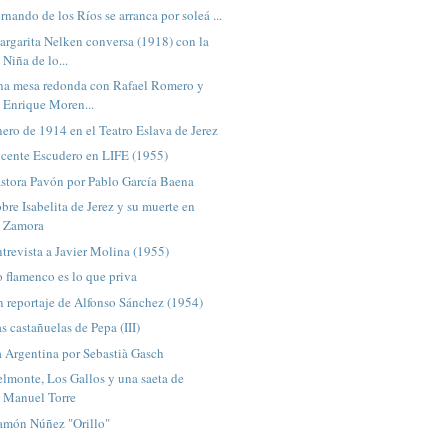
rnando de los Ríos se arranca por soleá ...
rgarita Nelken conversa (1918) con la
Niña de lo...
na mesa redonda con Rafael Romero y
Enrique Moren...
ero de 1914 en el Teatro Eslava de Jerez
icente Escudero en LIFE (1955)
stora Pavón por Pablo García Baena
bre Isabelita de Jerez y su muerte en
Zamora
trevista a Javier Molina (1955)
 flamenco es lo que priva
 reportaje de Alfonso Sánchez (1954)
s castañuelas de Pepa (III)
 Argentina por Sebastià Gasch
lmonte, Los Gallos y una saeta de
Manuel Torre
amón Núñez "Orillo"