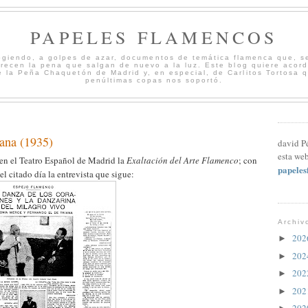
PAPELES FLAMENCOS
cogiendo, a golpes de azar, documentos de temática flamenca que, s
merecen la pena que salgan de nuevo a la luz. Este blog quiere acord
 la Peña Chaquetón de Madrid y, en especial, de Carlitos Tortosa 
penúltimas copas nos soportó.
iana (1935)
david P
esta web
 en el Teatro Español de Madrid la
Exaltación del Arte Flamenco
; con
papele
l citado día la entrevista que sigue:
Archiv
20
►
20
►
20
►
20
►