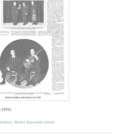
-1954)
Gráfico
,
Muñoz Sanromán (José)