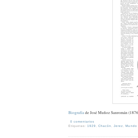
Biografía
de José Muñoz Sanromán (1876
0 comentarios
Etiquetas:
1929
,
Chacón
,
Jerez
,
Mundo 