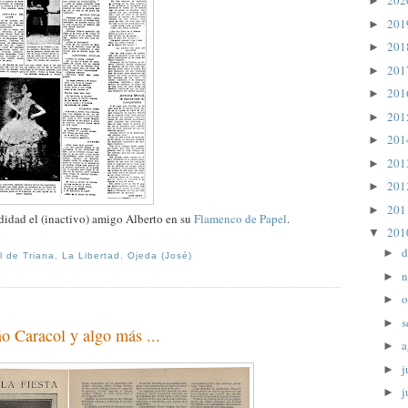
20
►
20
►
20
►
20
►
20
►
20
►
20
►
20
►
20
►
20
►
idad el (inactivo) amigo Alberto en su
Flamenco de Papel
.
20
▼
d
►
l de Triana
,
La Libertad
,
Ojeda (José)
n
►
o
►
s
►
o Caracol y algo más ...
a
►
j
►
j
►