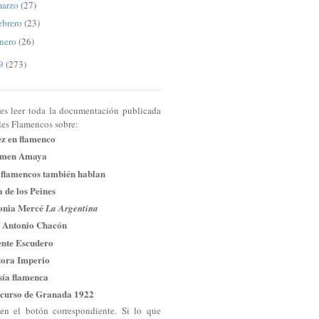
arzo
(27)
ebrero
(23)
nero
(26)
09
(273)
res leer toda la documentación publicada
les Flamencos sobre:
ez en flamenco
men Amaya
 flamencos también hablan
 de los Peines
onia Mercé
La Argentina
 Antonio Chacón
ente Escudero
tora Imperio
sía flamenca
curso de Granada 1922
en el botón correspondiente. Si lo que