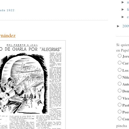
m
►
f
►
ada 1922
e
►
20
►
rnández
Si quie
en Pape
Jer
Car
Los
Niña
Ant
Don
Vic
Pas
Poe
Con
pincha 