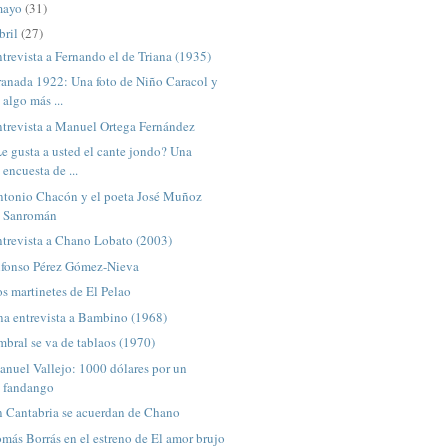
mayo
(31)
bril
(27)
trevista a Fernando el de Triana (1935)
anada 1922: Una foto de Niño Caracol y
algo más ...
trevista a Manuel Ortega Fernández
e gusta a usted el cante jondo? Una
encuesta de ...
ntonio Chacón y el poeta José Muñoz
Sanromán
trevista a Chano Lobato (2003)
lfonso Pérez Gómez-Nieva
s martinetes de El Pelao
na entrevista a Bambino (1968)
bral se va de tablaos (1970)
nuel Vallejo: 1000 dólares por un
fandango
n Cantabria se acuerdan de Chano
más Borrás en el estreno de El amor brujo