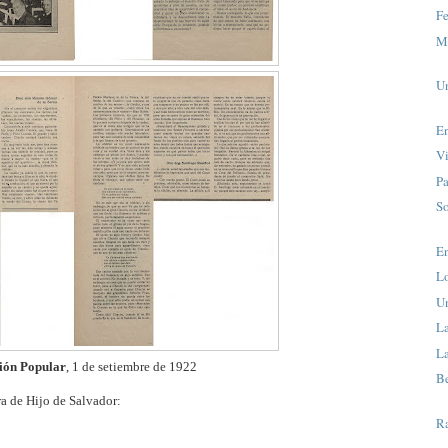
Fe
Ma
U
En
V
Pa
So
En
Lo
Un
La
La
ión Popular
, 1 de setiembre de 1922
Be
ra de Hijo de Salvador:
R