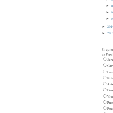
m
►
f
►
e
►
20
►
20
►
Si quie
en Pape
Jer
Car
Los
Niña
Ant
Don
Vic
Pas
Poe