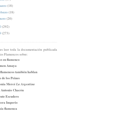
arzo
(18)
ebrero
(18)
nero
(20)
10
(292)
09
(273)
res leer toda la documentación publicada
les Flamencos sobre:
ez en flamenco
men Amaya
 flamencos también hablan
 de los Peines
onia Mercé
La Argentina
 Antonio Chacón
ente Escudero
tora Imperio
sía flamenca