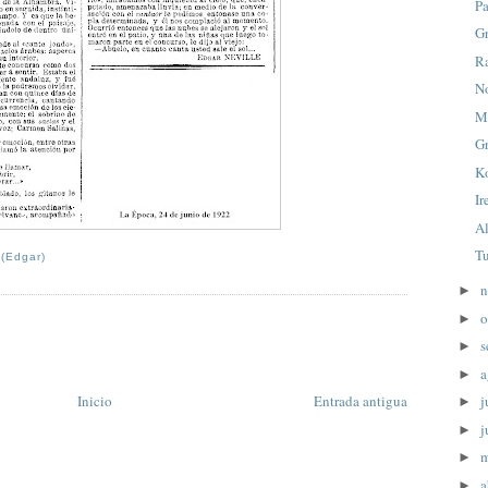
Pa
G
R
N
M
Gr
Ko
Ir
Al
T
 (Edgar)
n
►
o
►
s
►
a
►
j
Inicio
Entrada antigua
►
j
►
►
a
►