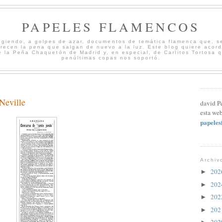
PAPELES FLAMENCOS
cogiendo, a golpes de azar, documentos de temática flamenca que, s
merecen la pena que salgan de nuevo a la luz. Este blog quiere acord
 la Peña Chaquetón de Madrid y, en especial, de Carlitos Tortosa 
penúltimas copas nos soportó.
Neville
david P
esta web
papele
Archiv
20
►
20
►
20
►
20
►