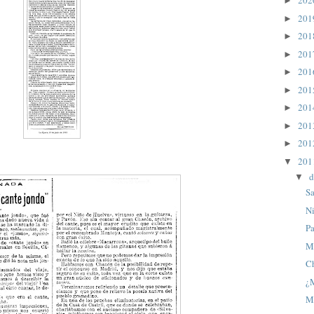
20
►
20
►
20
►
20
►
20
►
20
►
20
►
20
►
20
►
20
▼
d
▼
Sa
Ni
Pa
M
C
¿
M