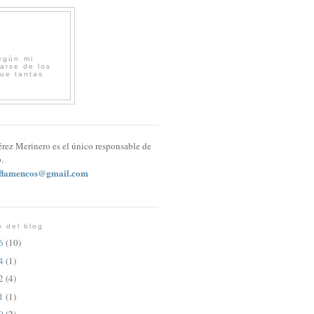
egún mi
arse de los
que tantas
érez Merinero es el único responsable de
.
sflamencos@gmail.com
o del blog
26
(10)
24
(1)
22
(4)
21
(1)