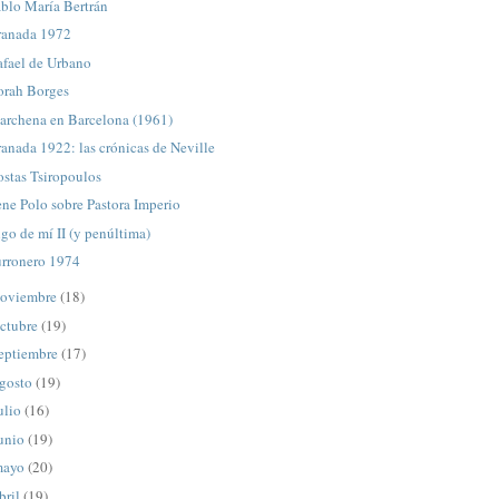
blo María Bertrán
ranada 1972
afael de Urbano
orah Borges
archena en Barcelona (1961)
anada 1922: las crónicas de Neville
stas Tsiropoulos
ene Polo sobre Pastora Imperio
go de mí II (y penúltima)
urronero 1974
oviembre
(18)
ctubre
(19)
eptiembre
(17)
gosto
(19)
ulio
(16)
unio
(19)
mayo
(20)
bril
(19)