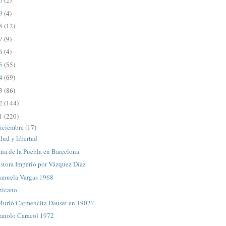
20
(2)
19
(4)
18
(12)
17
(9)
16
(4)
15
(55)
14
(69)
13
(86)
12
(144)
11
(220)
iciembre
(17)
lud y libertad
ña de la Puebla en Barcelona
stora Imperio por Vázquez Díaz
anuela Vargas 1968
hicano
Murió Carmencita Dauset en 1902?
anolo Caracol 1972