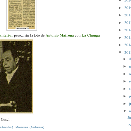
20
►
20
►
20
►
20
►
20
►
anterior
Antonio Mairena
La Chunga
pero... sin la foto de
con
20
►
20
►
20
▼
d
►
n
►
o
►
s
►
a
►
j
►
j
►
▼
J
e Gasch.
Ri
ebastià)
,
Mairena (Antonio)