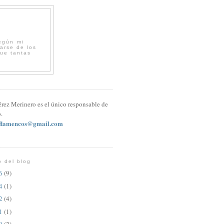
egún mi
arse de los
que tantas
érez Merinero es el único responsable de
.
sflamencos@gmail.com
o del blog
26
(9)
24
(1)
22
(4)
21
(1)