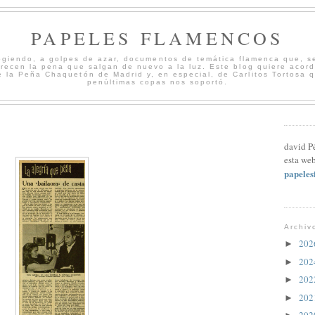
PAPELES FLAMENCOS
cogiendo, a golpes de azar, documentos de temática flamenca que, s
merecen la pena que salgan de nuevo a la luz. Este blog quiere acord
 la Peña Chaquetón de Madrid y, en especial, de Carlitos Tortosa 
penúltimas copas nos soportó.
david P
esta web
papele
Archiv
20
►
20
►
20
►
20
►