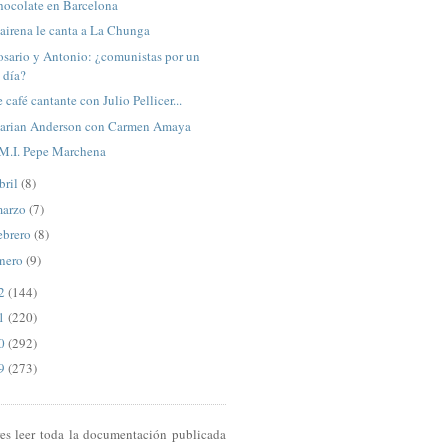
hocolate en Barcelona
airena le canta a La Chunga
sario y Antonio: ¿comunistas por un
día?
 café cantante con Julio Pellicer...
arian Anderson con Carmen Amaya
.M.I. Pepe Marchena
bril
(8)
arzo
(7)
ebrero
(8)
nero
(9)
12
(144)
11
(220)
10
(292)
09
(273)
res leer toda la documentación publicada