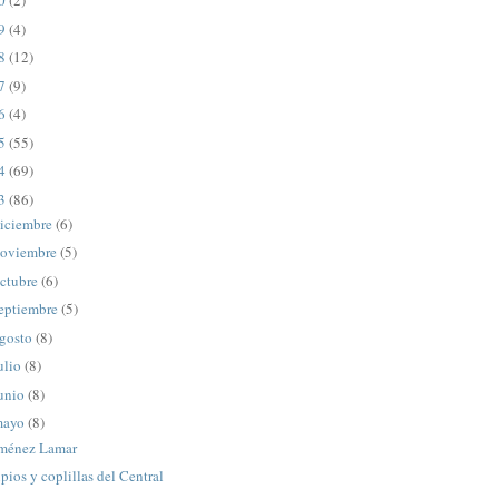
20
(2)
19
(4)
18
(12)
17
(9)
16
(4)
15
(55)
14
(69)
13
(86)
iciembre
(6)
oviembre
(5)
ctubre
(6)
eptiembre
(5)
gosto
(8)
ulio
(8)
unio
(8)
mayo
(8)
iménez Lamar
pios y coplillas del Central