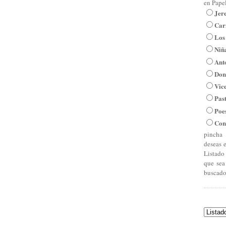
en Pape
Jer
Car
Los
Niña
Ant
Don
Vic
Pas
Poe
Con
pincha 
deseas 
Listado
que sea
buscado