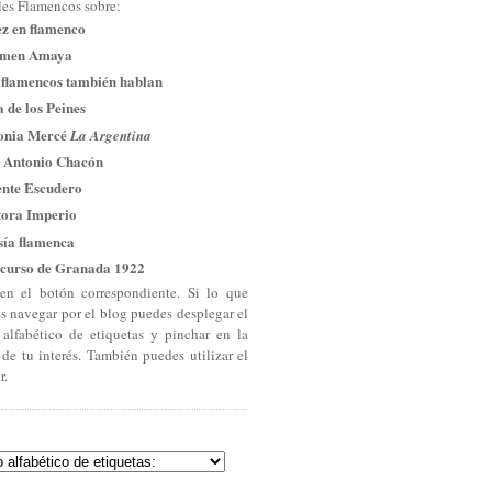
les Flamencos sobre:
ez en flamenco
men Amaya
 flamencos también hablan
 de los Peines
onia Mercé
La Argentina
 Antonio Chacón
ente Escudero
tora Imperio
sía flamenca
curso de Granada 1922
en el botón correspondiente. Si lo que
es navegar por el blog puedes desplegar el
 alfabético de etiquetas y pinchar en la
 de tu interés. También puedes utilizar el
r.