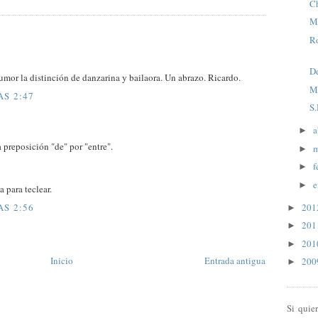
C
M
Ro
De
umor la distinción de danzarina y bailaora. Un abrazo. Ricardo.
M
AS 2:47
S
a
►
preposición "de" por "entre".
m
►
f
►
e
►
a para teclear.
AS 2:56
20
►
20
►
20
►
Inicio
Entrada antigua
20
►
Si quie