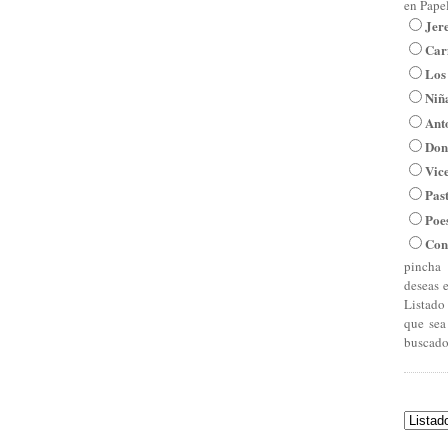
en Pape
Jer
Car
Los
Niña
Ant
Don
Vic
Pas
Poe
Con
pincha 
deseas 
Listado
que sea
buscado