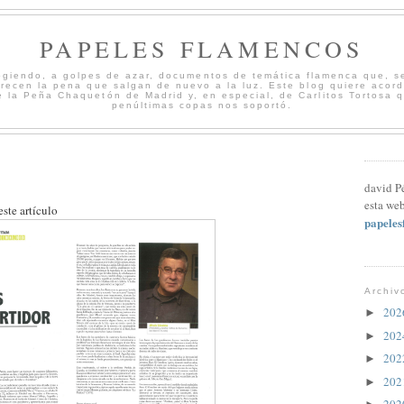
PAPELES FLAMENCOS
cogiendo, a golpes de azar, documentos de temática flamenca que, s
merecen la pena que salgan de nuevo a la luz. Este blog quiere acord
 la Peña Chaquetón de Madrid y, en especial, de Carlitos Tortosa 
penúltimas copas nos soportó.
david P
esta web
ste artículo
papele
Archiv
20
►
20
►
20
►
20
►