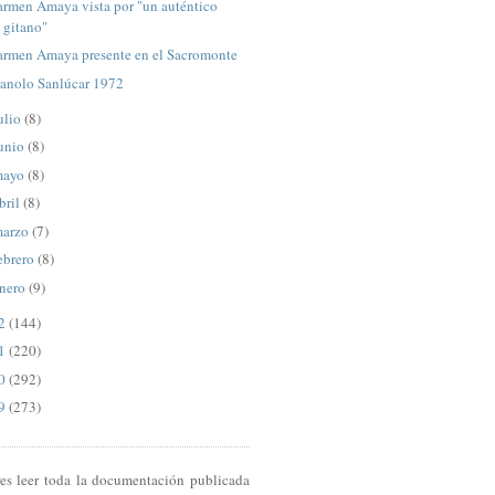
armen Amaya vista por "un auténtico
gitano"
armen Amaya presente en el Sacromonte
anolo Sanlúcar 1972
ulio
(8)
unio
(8)
mayo
(8)
bril
(8)
arzo
(7)
ebrero
(8)
nero
(9)
12
(144)
11
(220)
10
(292)
09
(273)
res leer toda la documentación publicada