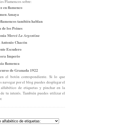
les Flamencos sobre:
ez en flamenco
men Amaya
 flamencos también hablan
 de los Peines
onia Mercé
La Argentina
 Antonio Chacón
ente Escudero
tora Imperio
sía flamenca
curso de Granada 1922
en el botón correspondiente. Si lo que
es navegar por el blog puedes desplegar el
 alfabético de etiquetas y pinchar en la
 de tu interés. También puedes utilizar el
r.