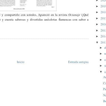
20
►
20
►
20
►
 y compartirlo con ustedes. Apareció en la revista
Octanaje
(¡Qué
20
►
a!) y cuenta sabrosas y divertidas anécdotas flamencas con sabor a
20
►
20
►
20
►
20
▼
d
►
n
►
o
►
Inicio
Entrada antigua
s
►
a
▼
A
Co
Pa
N
Bu