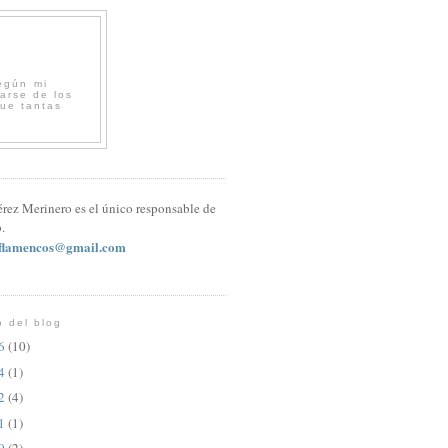
egún mi
arse de los
que tantas
érez Merinero es el único responsable de
.
sflamencos@gmail.com
o del blog
26
(10)
24
(1)
22
(4)
21
(1)