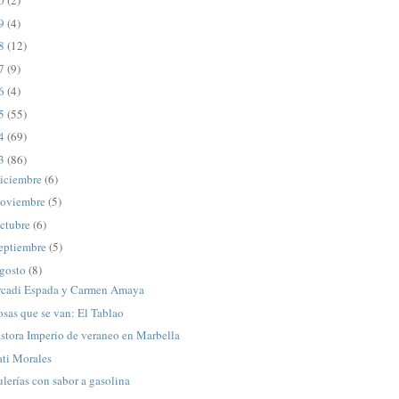
20
(2)
19
(4)
18
(12)
17
(9)
16
(4)
15
(55)
14
(69)
13
(86)
iciembre
(6)
oviembre
(5)
ctubre
(6)
eptiembre
(5)
gosto
(8)
rcadi Espada y Carmen Amaya
sas que se van: El Tablao
stora Imperio de veraneo en Marbella
ati Morales
lerías con sabor a gasolina