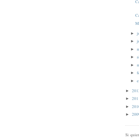
C
C
M
j
►
j
►
►
a
►
m
►
f
►
e
►
20
►
20
►
20
►
20
►
Si quie