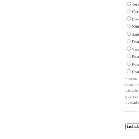
Jer
Car
Los
Niña
Ant
Don
Vic
Pas
Poe
Con
pincha 
deseas 
Listado
que sea
buscado