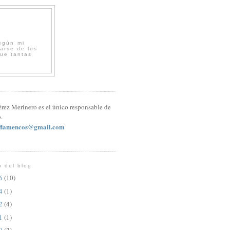
egún mi
arse de los
que tantas
érez Merinero es el único responsable de
.
sflamencos@gmail.com
o del blog
26
(10)
24
(1)
22
(4)
21
(1)