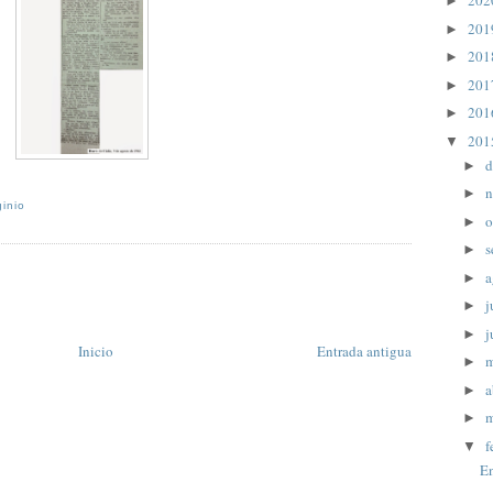
20
►
20
►
20
►
20
►
20
►
20
▼
d
►
n
►
ginio
o
►
s
►
a
►
j
►
j
►
Inicio
Entrada antigua
►
a
►
m
►
f
▼
En