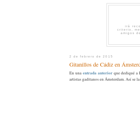
irá re
criterio, 
amigos de
2 de febrero de 2015
Gitanillos de Cádiz en Ámste
entrada anterior
En una
que dediqué a L
artistas gaditanos en Ámsterdam. Así se l