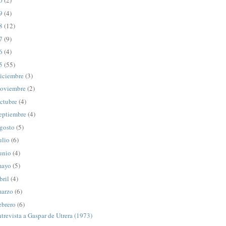
20
(2)
19
(4)
18
(12)
17
(9)
16
(4)
15
(55)
iciembre
(3)
oviembre
(2)
ctubre
(4)
eptiembre
(4)
gosto
(5)
ulio
(6)
unio
(4)
mayo
(5)
bril
(4)
arzo
(6)
ebrero
(6)
trevista a Gaspar de Utrera (1973)