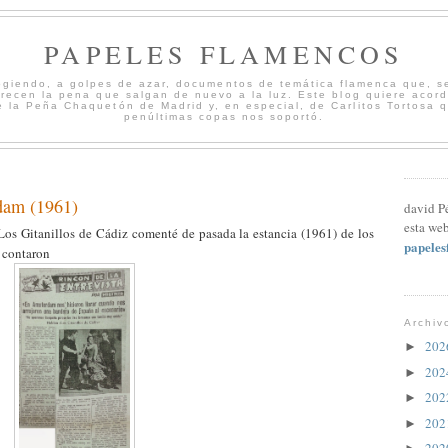
PAPELES FLAMENCOS
cogiendo, a golpes de azar, documentos de temática flamenca que, s
merecen la pena que salgan de nuevo a la luz. Este blog quiere acord
 la Peña Chaquetón de Madrid y, en especial, de Carlitos Tortosa 
penúltimas copas nos soportó.
rdam (1961)
david P
esta web
os Gitanillos de Cádiz comenté de pasada la estancia (1961) de los
papele
a contaron
Archiv
20
►
20
►
20
►
20
►