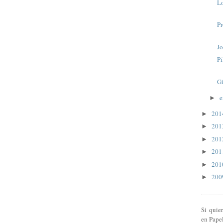
Lo
Pr
Jo
Pi
Gi
e
►
20
►
20
►
20
►
20
►
20
►
20
►
Si quie
en Pape