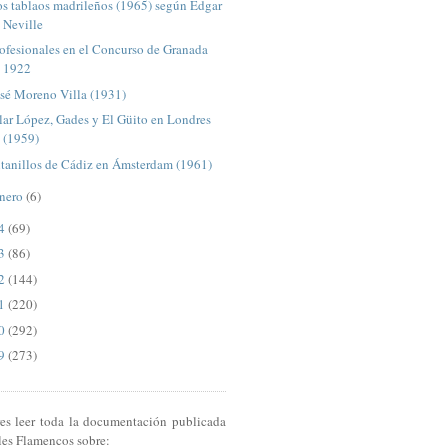
s tablaos madrileños (1965) según Edgar
Neville
ofesionales en el Concurso de Granada
1922
sé Moreno Villa (1931)
lar López, Gades y El Güito en Londres
(1959)
tanillos de Cádiz en Ámsterdam (1961)
nero
(6)
14
(69)
13
(86)
12
(144)
11
(220)
10
(292)
09
(273)
res leer toda la documentación publicada
les Flamencos sobre: