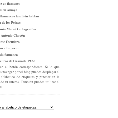
ez en flamenco
men Amaya
 flamencos también hablan
 de los Peines
onia Mercé
La Argentina
 Antonio Chacón
ente Escudero
tora Imperio
sía flamenca
curso de Granada 1922
en el botón correspondiente. Si lo que
es navegar por el blog puedes desplegar el
 alfabético de etiquetas y pinchar en la
 de tu interés. También puedes utilizar el
r.