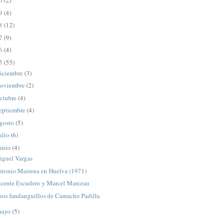
20
(2)
19
(4)
18
(12)
17
(9)
16
(4)
15
(55)
iciembre
(3)
oviembre
(2)
ctubre
(4)
eptiembre
(4)
gosto
(5)
ulio
(6)
unio
(4)
iguel Vargas
ntonio Mairena en Huelva (1971)
icente Escudero y Marcel Marceau
nos fandanguillos de Camacho Padilla
mayo
(5)