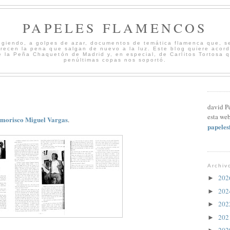
PAPELES FLAMENCOS
cogiendo, a golpes de azar, documentos de temática flamenca que, s
merecen la pena que salgan de nuevo a la luz. Este blog quiere acord
 la Peña Chaquetón de Madrid y, en especial, de Carlitos Tortosa 
penúltimas copas nos soportó.
david P
esta web
r morisco Miguel Vargas
.
papele
Archiv
20
►
20
►
20
►
20
►