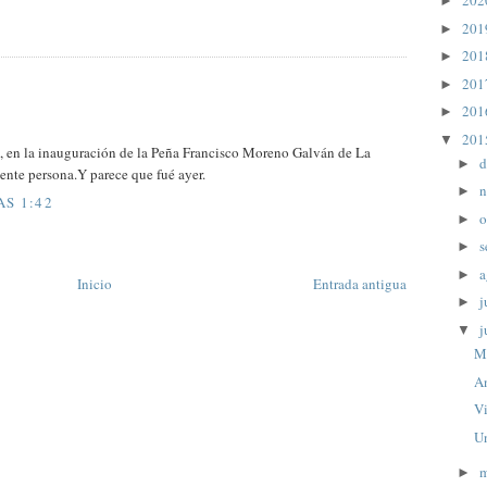
20
►
20
►
20
►
20
►
20
►
20
▼
n , en la inauguración de la Peña Francisco Moreno Galván de La
d
►
ente persona.Y parece que fué ayer.
n
►
AS 1:42
o
►
s
►
a
►
Inicio
Entrada antigua
j
►
j
▼
M
A
V
U
►