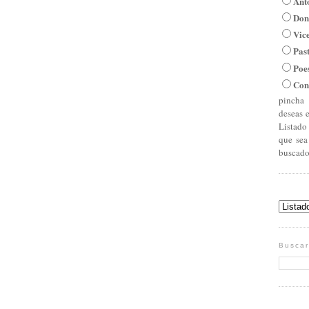
Ant
Don
Vic
Pas
Poe
Con
pincha 
deseas 
Listado
que sea
buscado
Buscar