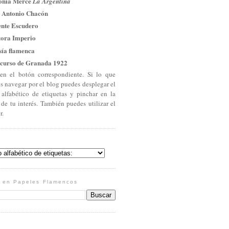
onia Mercé
La Argentina
 Antonio Chacón
ente Escudero
tora Imperio
sía flamenca
curso de Granada 1922
en el botón correspondiente. Si lo que
es navegar por el blog puedes desplegar el
 alfabético de etiquetas y pinchar en la
 de tu interés. También puedes utilizar el
r.
 en Papeles Flamencos