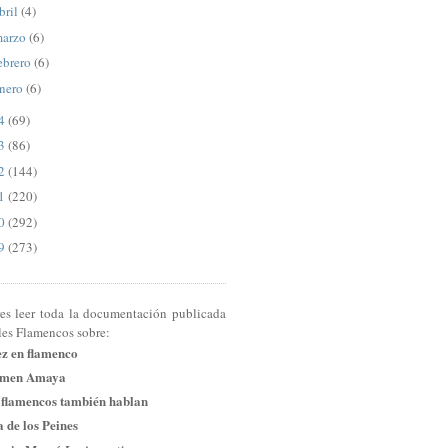
bril
(4)
arzo
(6)
ebrero
(6)
nero
(6)
14
(69)
13
(86)
12
(144)
11
(220)
10
(292)
09
(273)
res leer toda la documentación publicada
les Flamencos sobre:
ez en flamenco
men Amaya
 flamencos también hablan
 de los Peines