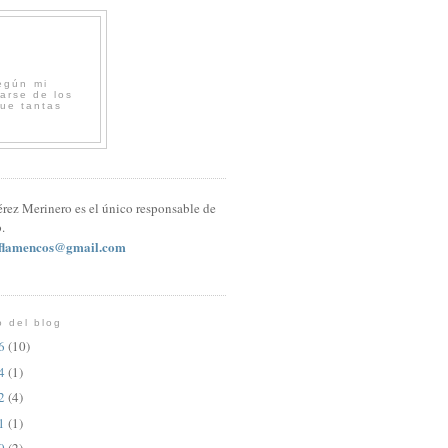
egún mi
arse de los
que tantas
érez Merinero es el único responsable de
.
sflamencos@gmail.com
o del blog
26
(10)
24
(1)
22
(4)
21
(1)