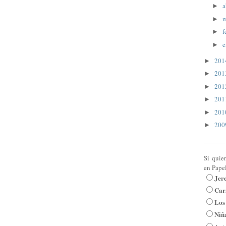
a
►
m
►
f
►
e
►
20
►
20
►
20
►
20
►
20
►
20
►
Si quie
en Pape
Jer
Car
Los
Niña