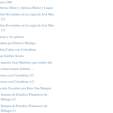
unio
(30)
aberna Alfaro y Antonia Mercé y Luque
alón Novedades en La orgía de José Más
2/2
alón Novedades en La orgía de José Más
1/2
roja y los gitanos
rdera por Patricio Hidalgo
dela Cubas con Colombine
an Guillén Sotelo
 maestro Juan Martínez que estaba allí
 emocionante folletín ...
astora con Colombine 2/2
astora con Colombine 1/2
icente Escudero por Kees Van Dongen
I Semana de Estudios Flamencos de
Málaga (2)
I Semana de Estudios Flamencos de
Málaga (1)