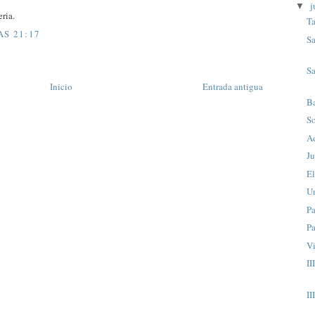
j
▼
eria.
T
AS 21:17
S
S
Inicio
Entrada antigua
Ba
So
A
Ju
El
Un
P
P
V
II
II