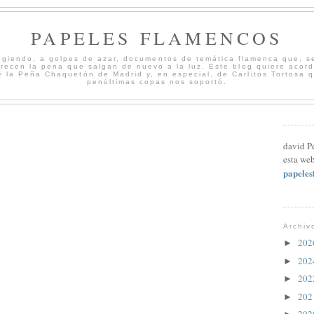
PAPELES FLAMENCOS
cogiendo, a golpes de azar, documentos de temática flamenca que, s
merecen la pena que salgan de nuevo a la luz. Este blog quiere acord
 la Peña Chaquetón de Madrid y, en especial, de Carlitos Tortosa 
penúltimas copas nos soportó.
david P
esta web
papele
Archiv
20
►
20
►
20
►
20
►