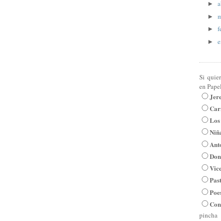
a
►
m
►
f
►
e
►
Si quie
en Pape
Jer
Car
Los
Niña
Ant
Don
Vic
Pas
Poe
Con
pincha 