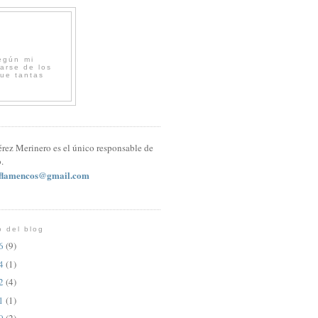
egún mi
arse de los
que tantas
érez Merinero es el único responsable de
.
sflamencos@gmail.com
o del blog
26
(9)
24
(1)
22
(4)
21
(1)