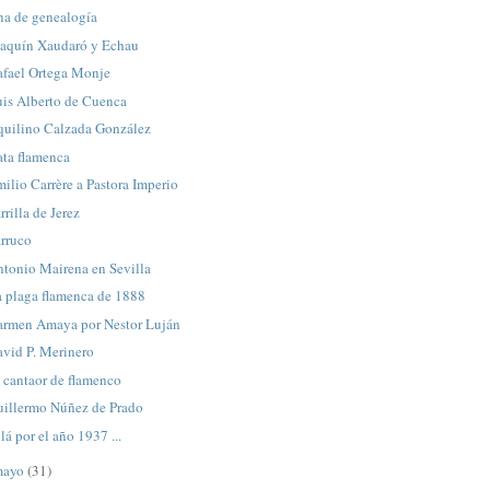
na de genealogía
oaquín Xaudaró y Echau
afael Ortega Monje
uis Alberto de Cuenca
quilino Calzada González
ata flamenca
ilio Carrère a Pastora Imperio
rrilla de Jerez
arruco
ntonio Mairena en Sevilla
a plaga flamenca de 1888
armen Amaya por Nestor Luján
avid P. Merinero
 cantaor de flamenco
uillermo Núñez de Prado
lá por el año 1937 ...
mayo
(31)