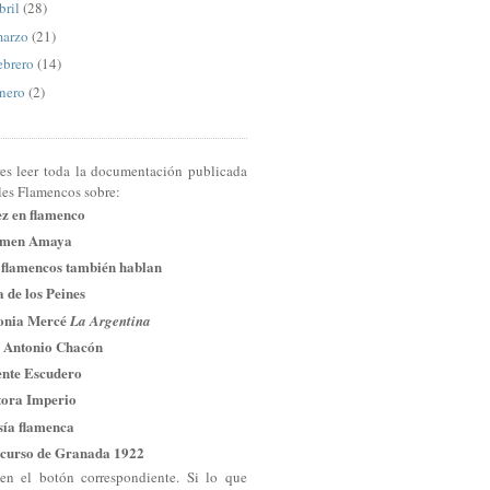
bril
(28)
arzo
(21)
ebrero
(14)
nero
(2)
res leer toda la documentación publicada
les Flamencos sobre:
ez en flamenco
men Amaya
 flamencos también hablan
 de los Peines
onia Mercé
La Argentina
 Antonio Chacón
ente Escudero
tora Imperio
sía flamenca
curso de Granada 1922
en el botón correspondiente. Si lo que