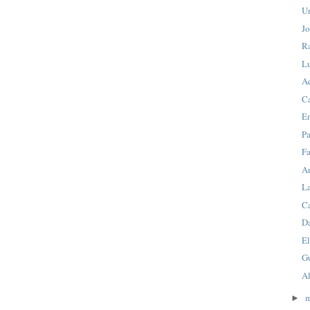
U
J
R
L
A
C
Em
Pa
F
A
L
C
D
El
G
Al
►