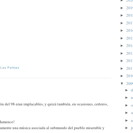
20
►
20
►
20
►
20
►
20
►
20
►
20
►
20
►
20
►
20
 Las Palmas
►
20
►
20
▼
d
►
n
►
ón del 98 eran implacables, y quizá también, en ocasiones, certeros,
o
►
s
►
a
►
 flamenco!
uramente una música asociada al submundo del pueblo miserable y
j
►