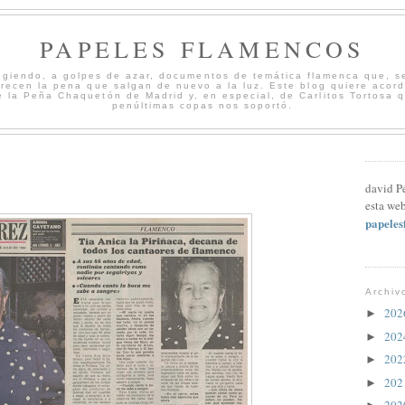
PAPELES FLAMENCOS
cogiendo, a golpes de azar, documentos de temática flamenca que, s
merecen la pena que salgan de nuevo a la luz. Este blog quiere acord
 la Peña Chaquetón de Madrid y, en especial, de Carlitos Tortosa 
penúltimas copas nos soportó.
david P
esta web
papele
Archiv
20
►
20
►
20
►
20
►