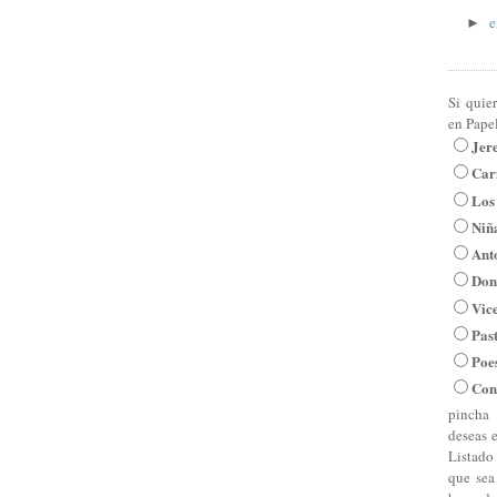
e
►
Si quie
en Pape
Jer
Car
Los
Niña
Ant
Don
Vic
Pas
Poe
Con
pincha 
deseas 
Listado
que sea