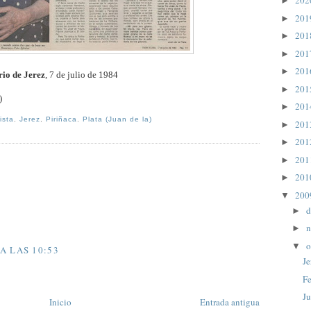
20
►
20
►
20
►
20
►
20
►
rio de Jerez
, 7 de julio de 1984
20
►
)
20
►
ista
,
Jerez
,
Piriñaca
,
Plata (Juan de la)
20
►
20
►
20
►
20
►
20
▼
d
►
n
►
o
▼
A LAS 10:53
Je
Fe
Ju
Inicio
Entrada antigua