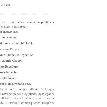
nero
(2)
res leer toda la documentación publicada
les Flamencos sobre:
ez en flamenco
men Amaya
 flamencos también hablan
 de los Peines
onia Mercé
La Argentina
 Antonio Chacón
ente Escudero
tora Imperio
sía flamenca
curso de Granada 1922
en el botón correspondiente. Si lo que
es navegar por el blog puedes desplegar el
 alfabético de etiquetas y pinchar en la
 de tu interés. También puedes utilizar el