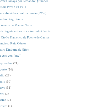
armen Amaya por Fernando Quiñones
astora Pavón en 1911
a entrevista a Pastora Pavón (1966)
urelio Baig Baños
a muerte de Manuel Torre
is Bagaría entrevista a Antonio Chacón
I Otoño Flamenco de Fuente de Cantos
rancisco Ruiz Gómez
atro Dindurra de Gijón
 cura con "arte"
eptiembre
(21)
gosto
(24)
ulio
(21)
unio
(30)
mayo
(31)
bril
(28)
arzo
(21)
ebrero
(14)