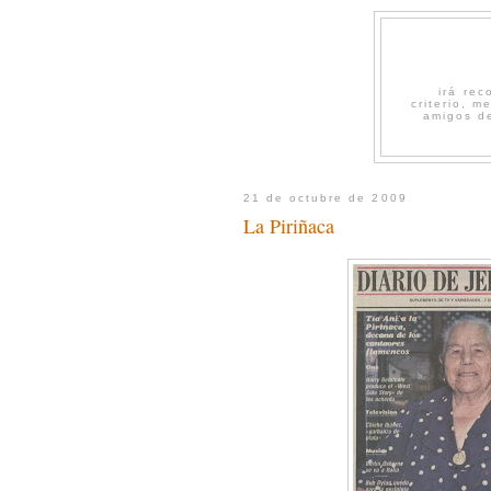
irá re
criterio, 
amigos de
21 de octubre de 2009
La Piriñaca