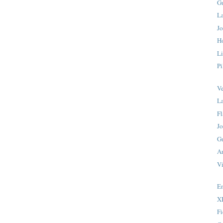
G
La
Jo
H
L
Pi
Ve
La
Fl
J
Gu
An
Vi
En
X
Fi