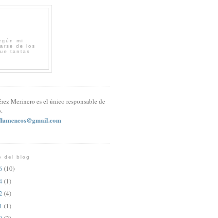
egún mi
arse de los
que tantas
érez Merinero es el único responsable de
.
sflamencos@gmail.com
o del blog
26
(10)
24
(1)
22
(4)
21
(1)