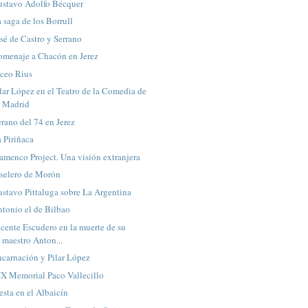
ustavo Adolfo Bécquer
 saga de los Borrull
sé de Castro y Serrano
omenaje a Chacón en Jerez
iceo Rius
lar López en el Teatro de la Comedia de
Madrid
rano del 74 en Jerez
 Piriñaca
amenco Project. Una visión extranjera
oselero de Morón
stavo Pittaluga sobre La Argentina
tonio el de Bilbao
cente Escudero en la muerte de su
maestro Anton...
carnación y Pilar López
IX Memorial Paco Vallecillo
esta en el Albaicín