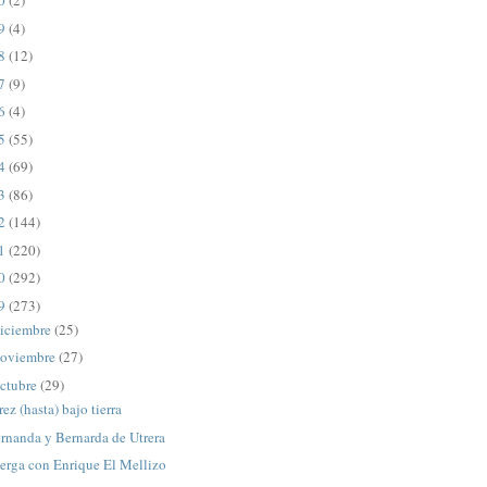
20
(2)
19
(4)
18
(12)
17
(9)
16
(4)
15
(55)
14
(69)
13
(86)
12
(144)
11
(220)
10
(292)
09
(273)
iciembre
(25)
oviembre
(27)
ctubre
(29)
rez (hasta) bajo tierra
rnanda y Bernarda de Utrera
erga con Enrique El Mellizo