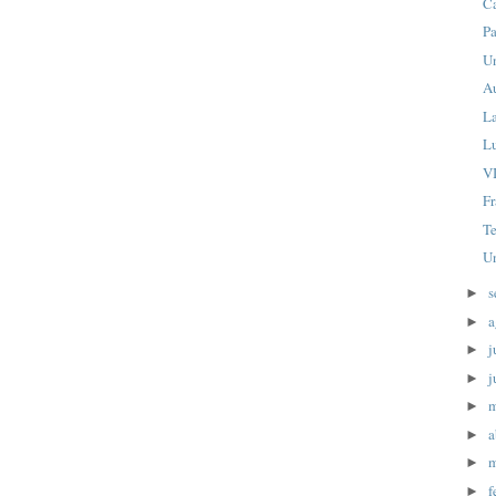
C
P
Un
A
L
Lu
V
F
Te
Un
s
►
a
►
j
►
j
►
►
a
►
m
►
f
►