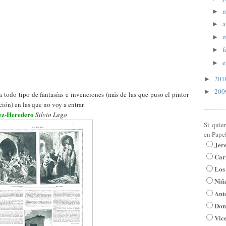
►
a
►
m
►
f
►
e
►
20
►
20
►
 todo tipo de fantasías e invenciones (más de las que puso el pintor
ión) en las que no voy a entrar.
ez-Heredero
Silvio Lago
Si quie
en Pape
Jer
Car
Los
Niña
Ant
Don
Vic