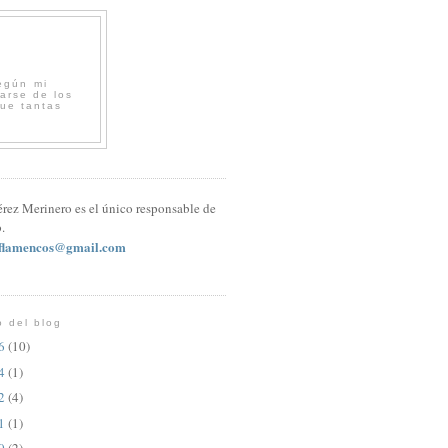
egún mi
arse de los
que tantas
érez Merinero es el único responsable de
.
sflamencos@gmail.com
o del blog
26
(10)
24
(1)
22
(4)
21
(1)