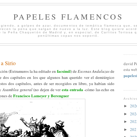
PAPELES FLAMENCOS
cogiendo, a golpes de azar, documentos de temática flamenca que, s
merecen la pena que salgan de nuevo a la luz. Este blog quiere acord
 la Peña Chaquetón de Madrid y, en especial, de Carlitos Tortosa 
penúltimas copas nos soportó.
a Sirio
david P
esta web
facsímil
ición (Extramuros la ha editado en
) de
Escenas Andaluzas
de
papele
e dos capítulos en los que algunos han querido ver el demiúrgico
estos dos capítulos, antes de ser recogidos en libro, ya habían sido
esta entrada
 y
Asamblea general
(no dejen de ver
-cómo las echo en
Francisco Lameyer y Berenguer
iones de
Archiv
20
►
20
►
20
►
20
►