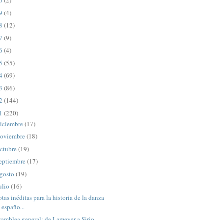
20
(2)
19
(4)
18
(12)
17
(9)
16
(4)
15
(55)
14
(69)
13
(86)
12
(144)
11
(220)
iciembre
(17)
oviembre
(18)
ctubre
(19)
eptiembre
(17)
gosto
(19)
ulio
(16)
tas inéditas para la historia de la danza
españo...
amblea general: de Lameyer a Sirio