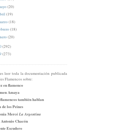
mayo
(20)
bril
(19)
arzo
(18)
ebrero
(18)
nero
(20)
10
(292)
09
(273)
res leer toda la documentación publicada
les Flamencos sobre:
ez en flamenco
men Amaya
 flamencos también hablan
 de los Peines
onia Mercé
La Argentina
 Antonio Chacón
ente Escudero