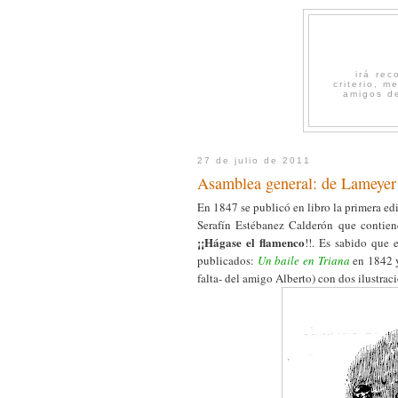
irá re
criterio, 
amigos de
27 de julio de 2011
Asamblea general: de Lameyer 
En 1847 se publicó en libro la primera ed
Serafín Estébanez Calderón que contien
¡¡Hágase el flamenco
!!. Es sabido que 
publicados:
Un baile en Triana
en 1842
falta- del amigo Alberto) con dos ilustrac