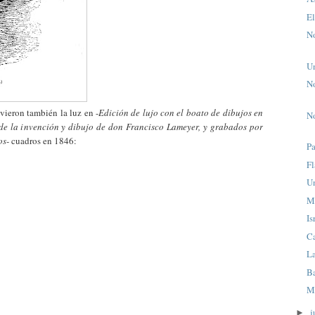
El
No
U
No
ieron también la luz en -
Edición de lujo con el boato de dibujos en
No
 de la invención y dibujo de don Francisco Lameyer, y grabados por
os
- cuadros en 1846:
P
Fl
Un
M
Is
C
La
B
M
j
►