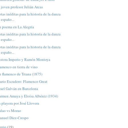
 joven profesor Julián Arcas
tas inéditas para la historia de la danza
españo...
n poema en La Alegría
tas inéditas para la historia de la danza
españo...
tas inéditas para la historia de la danza
españo...
astora Imperio y Ramón Montoya
amenco en tierra de vino
 flamenco de Triana (1875)
ario Escudero: Flamenco Great
rael Galván en Barcelona
armen Amaya y Eloísa Albéniz (1934)
 playera por José Llovera
alao vs Morao
anuel Díez-Crespo
unio
(19)