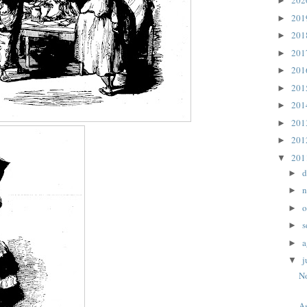
20
►
20
►
20
►
20
►
20
►
20
►
20
►
20
►
20
►
20
▼
d
►
n
►
o
►
s
►
a
►
j
▼
No
As