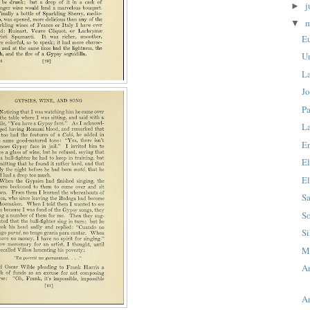
j
►
▼
E
U
L
J
P
La
En
El
El
S
So
Si
M
An
An