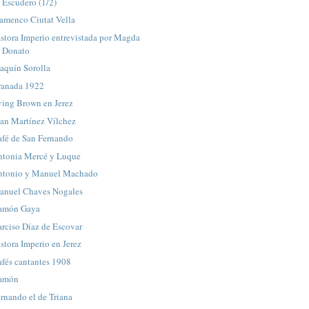
Escudero (1/2)
lamenco Ciutat Vella
stora Imperio entrevistada por Magda
Donato
aquín Sorolla
ranada 1922
ving Brown en Jerez
uan Martínez Vílchez
afé de San Fernando
ntonia Mercé y Luque
ntonio y Manuel Machado
anuel Chaves Nogales
amón Gaya
rciso Díaz de Escovar
stora Imperio en Jerez
fés cantantes 1908
amón
rnando el de Triana