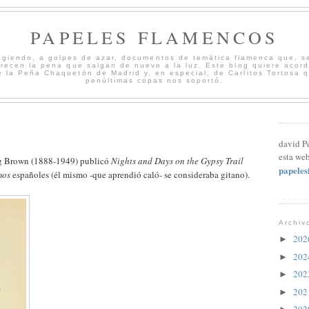
PAPELES FLAMENCOS
cogiendo, a golpes de azar, documentos de temática flamenca que, s
merecen la pena que salgan de nuevo a la luz. Este blog quiere acord
 la Peña Chaquetón de Madrid y, en especial, de Carlitos Tortosa 
penúltimas copas nos soportó.
david P
esta web
ng Brown (1888-1949) publicó
Nights and Days on the Gypsy Trail
papele
mos
españoles (él mismo -que aprendió caló- se consideraba gitano).
Archiv
20
►
20
►
20
►
20
►