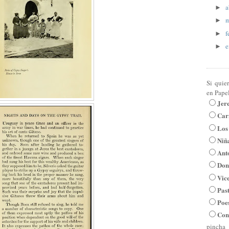
a
►
m
►
f
►
e
►
Si quie
en Pape
Jer
Car
Los
Niña
Ant
Don
Vic
Pas
Poe
Con
pincha 