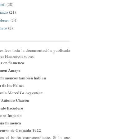
bril
(28)
arzo
(21)
ebrero
(14)
nero
(2)
res leer toda la documentación publicada
les Flamencos sobre:
ez en flamenco
men Amaya
 flamencos también hablan
 de los Peines
onia Mercé
La Argentina
 Antonio Chacón
ente Escudero
tora Imperio
sía flamenca
curso de Granada 1922
en el botón correspondiente. Si lo que