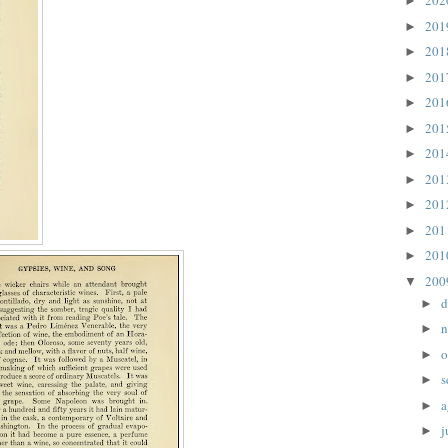
20
►
20
►
20
►
20
►
20
►
20
►
20
►
20
►
20
►
20
►
20
►
20
▼
d
►
n
►
o
►
s
►
a
►
j
►