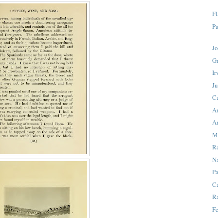
F
Pa
Jo
G
Ir
J
C
A
A
M
R
Na
Pa
Ca
R
Fe