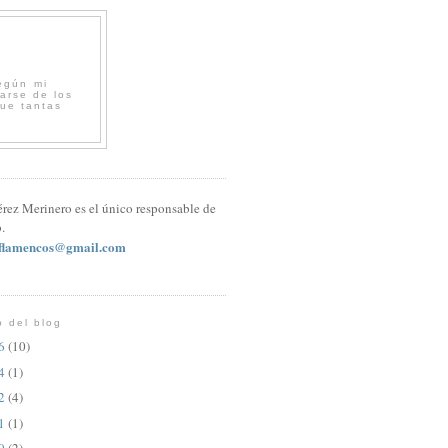
egún mi
arse de los
que tantas
érez Merinero es el único responsable de
.
sflamencos@gmail.com
o del blog
26
(10)
24
(1)
22
(4)
21
(1)