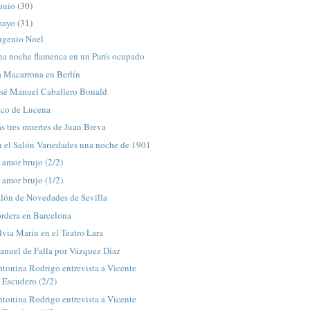
unio
(30)
mayo
(31)
ugenio Noel
na noche flamenca en un París ocupado
a Macarrona en Berlín
osé Manuel Caballero Bonald
aco de Lucena
s tres muertes de Juan Breva
 el Salón Variedades una noche de 1901
 amor brujo (2/2)
 amor brujo (1/2)
alón de Novedades de Sevilla
rdera en Barcelona
lvia Marín en el Teatro Lara
anuel de Falla por Vázquez Díaz
tonina Rodrigo entrevista a Vicente
Escudero (2/2)
tonina Rodrigo entrevista a Vicente