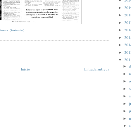
20
►
20
►
20
►
20
►
20
►
irena (Antonio)
20
►
20
►
20
►
20
▼
d
►
Inicio
Entrada antigua
n
►
o
►
s
►
a
►
j
►
j
►
►
a
▼