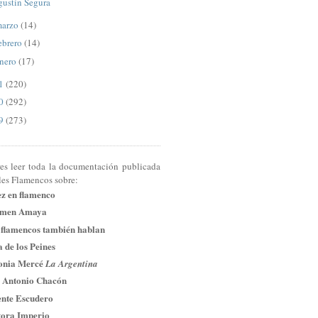
gustín Segura
arzo
(14)
ebrero
(14)
nero
(17)
11
(220)
10
(292)
09
(273)
res leer toda la documentación publicada
les Flamencos sobre:
ez en flamenco
men Amaya
 flamencos también hablan
 de los Peines
onia Mercé
La Argentina
 Antonio Chacón
ente Escudero
tora Imperio