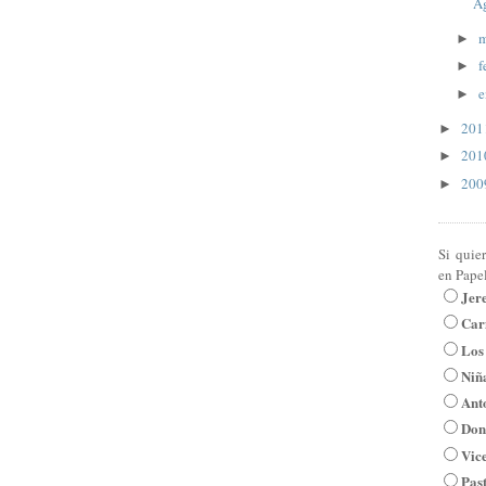
A
m
►
f
►
e
►
20
►
20
►
20
►
Si quie
en Pape
Jer
Car
Los
Niña
Ant
Don
Vic
Pas