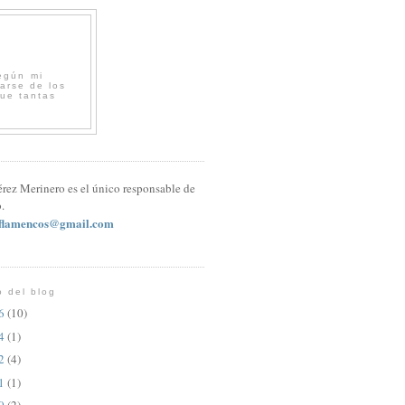
egún mi
arse de los
que tantas
érez Merinero es el único responsable de
.
sflamencos@gmail.com
o del blog
26
(10)
24
(1)
22
(4)
21
(1)