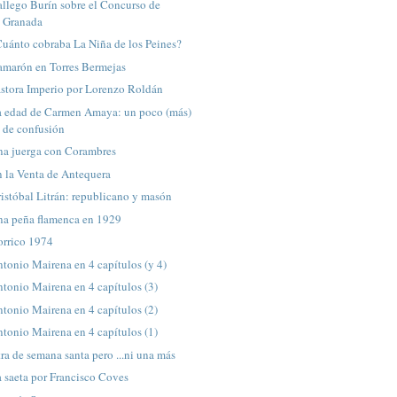
llego Burín sobre el Concurso de
Granada
uánto cobraba La Niña de los Peines?
amarón en Torres Bermejas
astora Imperio por Lorenzo Roldán
a edad de Carmen Amaya: un poco (más)
de confusión
na juerga con Corambres
 la Venta de Antequera
istóbal Litrán: republicano y masón
na peña flamenca en 1929
orrico 1974
tonio Mairena en 4 capítulos (y 4)
tonio Mairena en 4 capítulos (3)
tonio Mairena en 4 capítulos (2)
tonio Mairena en 4 capítulos (1)
ra de semana santa pero ...ni una más
 saeta por Francisco Coves