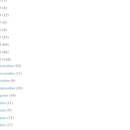
20
(2)
19
(4)
18
(12)
17
(9)
16
(4)
15
(55)
14
(69)
13
(86)
12
(144)
iciembre
(10)
oviembre
(11)
ctubre
(9)
eptiembre
(10)
gosto
(10)
ulio
(11)
unio
(9)
mayo
(12)
bril
(17)