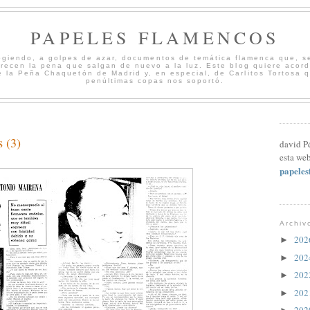
PAPELES FLAMENCOS
cogiendo, a golpes de azar, documentos de temática flamenca que, s
merecen la pena que salgan de nuevo a la luz. Este blog quiere acord
 la Peña Chaquetón de Madrid y, en especial, de Carlitos Tortosa 
penúltimas copas nos soportó.
 (3)
david P
esta web
papele
Archiv
20
►
20
►
20
►
20
►