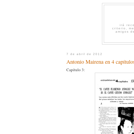
irá re
criterio, 
amigos de
7 de abril de 2012
Antonio Mairena en 4 capítulos
Capítulo 3: