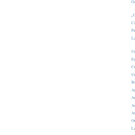
Ga
¿C
C
P
L
U
En
Cr
U
B
An
An
An
An
Ot
La