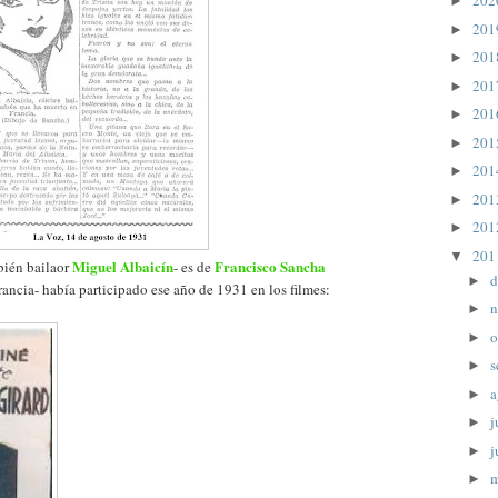
20
►
20
►
20
►
20
►
20
►
20
►
20
►
20
►
20
►
20
▼
Miguel Albaicín
Francisco Sancha
bién bailaor
- es de
d
►
ancia- había participado ese año de 1931 en los filmes:
n
►
o
►
s
►
a
►
j
►
j
►
►