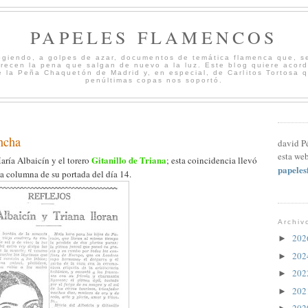
PAPELES FLAMENCOS
cogiendo, a golpes de azar, documentos de temática flamenca que, s
merecen la pena que salgan de nuevo a la luz. Este blog quiere acord
 la Peña Chaquetón de Madrid y, en especial, de Carlitos Tortosa 
penúltimas copas nos soportó.
ncha
david P
esta web
Gitanillo de Triana
aría Albaicín y el torero
; esta coincidencia llevó
papele
a columna de su portada del día 14.
Archiv
20
►
20
►
20
►
20
►