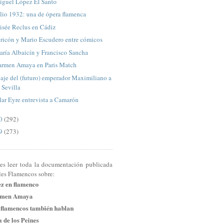
iguel López El Santo
lio 1932: una de ópera flamenca
isée Reclus en Cádiz
ricón y Mario Escudero entre cómicos
ría Albaicín y Francisco Sancha
armen Amaya en Paris Match
aje del (futuro) emperador Maximiliano a
Sevilla
lar Eyre entrevista a Camarón
10
(292)
09
(273)
res leer toda la documentación publicada
les Flamencos sobre:
ez en flamenco
men Amaya
 flamencos también hablan
 de los Peines