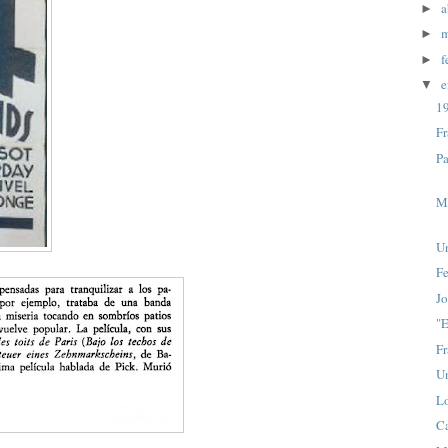
a
►
m
►
f
►
e
▼
1
Fr
P
Ma
U
Fe
J
"E
Fr
Un
L
Ca