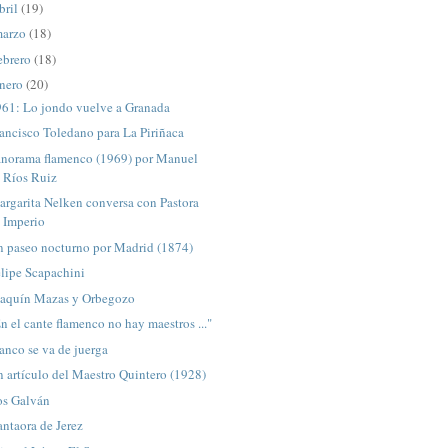
bril
(19)
arzo
(18)
ebrero
(18)
nero
(20)
961: Lo jondo vuelve a Granada
ancisco Toledano para La Piriñaca
anorama flamenco (1969) por Manuel
Ríos Ruiz
rgarita Nelken conversa con Pastora
Imperio
n paseo nocturno por Madrid (1874)
lipe Scapachini
oaquín Mazas y Orbegozo
n el cante flamenco no hay maestros ..."
anco se va de juerga
 artículo del Maestro Quintero (1928)
os Galván
ntaora de Jerez