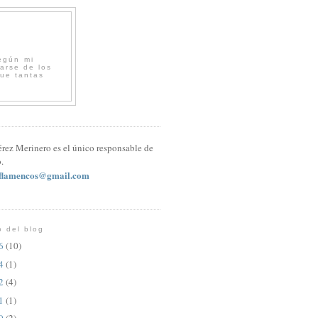
egún mi
arse de los
que tantas
érez Merinero es el único responsable de
.
sflamencos@gmail.com
o del blog
26
(10)
24
(1)
22
(4)
21
(1)