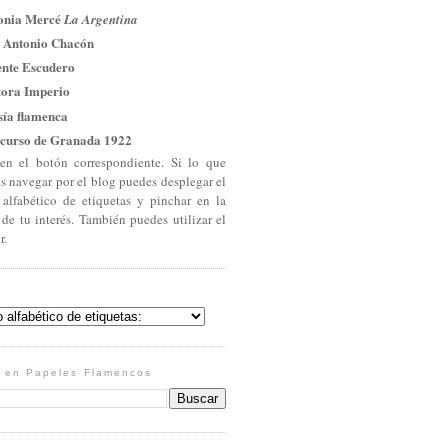
onia Mercé
La Argentina
 Antonio Chacón
ente Escudero
tora Imperio
sía flamenca
curso de Granada 1922
en el botón correspondiente. Si lo que
es navegar por el blog puedes desplegar el
 alfabético de etiquetas y pinchar en la
 de tu interés. También puedes utilizar el
r.
 en Papeles Flamencos