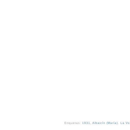
Etiquetas:
1931
,
Albaicín (María)
,
La Vo