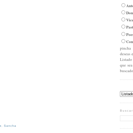
Ant
Don
Vic
Pas
Poe
Con
pincha 
deseas 
Listado
que sea
buscado
Buscar
z
,
Sancha