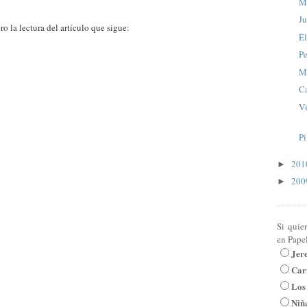
M
Ju
o la lectura del artículo que sigue:
Él
Pe
Ma
C
Vi
Pi
20
►
20
►
Si quie
en Pape
Jer
Car
Los
Niña