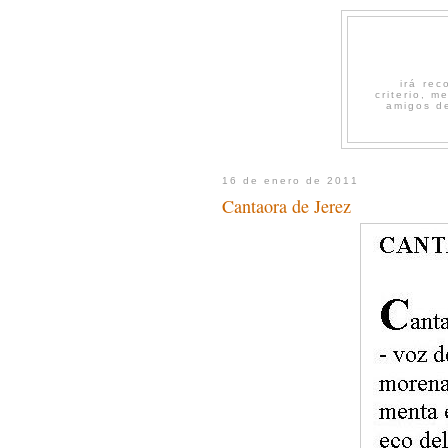
irá re
criterio, 
amigos de
16 de enero de 2011
Cantaora de Jerez