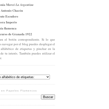
onia Mercé
La Argentina
 Antonio Chacón
ente Escudero
tora Imperio
sía flamenca
curso de Granada 1922
en el botón correspondiente. Si lo que
es navegar por el blog puedes desplegar el
 alfabético de etiquetas y pinchar en la
 de tu interés. También puedes utilizar el
r.
 en Papeles Flamencos