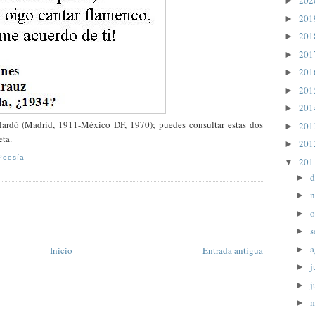
20
►
20
►
20
►
20
►
20
►
20
►
20
►
lardó (Madrid, 1911-México DF, 1970); puedes consultar estas dos
20
►
eta.
20
►
Poesía
20
▼
d
►
n
►
o
►
s
►
a
►
Inicio
Entrada antigua
j
►
j
►
►