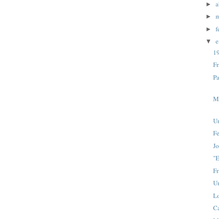
a
►
m
►
f
►
e
▼
1
Fr
P
Ma
U
Fe
J
"E
Fr
Un
L
Ca