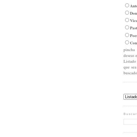
Ant
Don
Vic
Pas
Poe
Con
pincha 
deseas 
Listado
que sea
buscado
Buscar