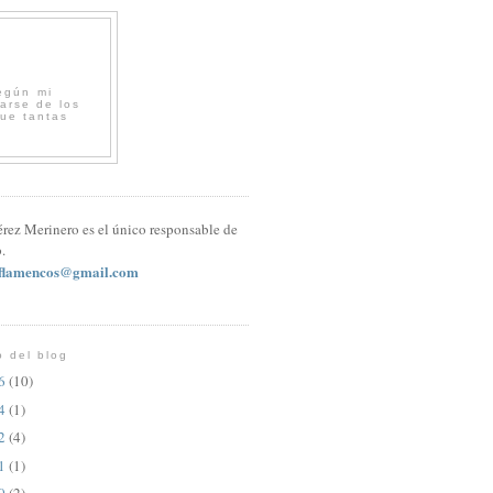
egún mi
arse de los
que tantas
érez Merinero es el único responsable de
.
sflamencos@gmail.com
o del blog
26
(10)
24
(1)
22
(4)
21
(1)