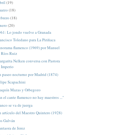
bril
(19)
arzo
(18)
ebrero
(18)
nero
(20)
961: Lo jondo vuelve a Granada
ancisco Toledano para La Piriñaca
anorama flamenco (1969) por Manuel
Ríos Ruiz
rgarita Nelken conversa con Pastora
Imperio
n paseo nocturno por Madrid (1874)
lipe Scapachini
oaquín Mazas y Orbegozo
n el cante flamenco no hay maestros ..."
anco se va de juerga
 artículo del Maestro Quintero (1928)
os Galván
ntaora de Jerez