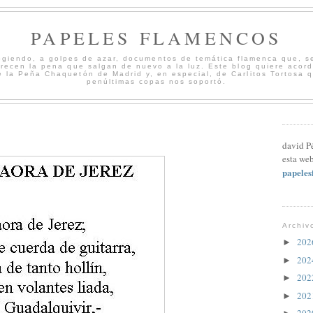
PAPELES FLAMENCOS
cogiendo, a golpes de azar, documentos de temática flamenca que, s
merecen la pena que salgan de nuevo a la luz. Este blog quiere acord
 la Peña Chaquetón de Madrid y, en especial, de Carlitos Tortosa 
penúltimas copas nos soportó.
david P
esta web
papele
Archiv
20
►
20
►
20
►
20
►