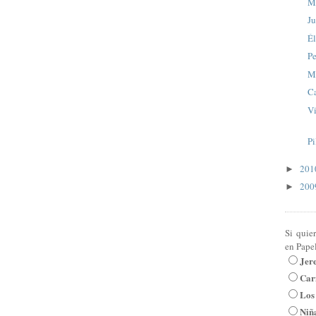
M
Ju
Él
Pe
Ma
C
Vi
Pi
20
►
20
►
Si quie
en Pape
Jer
Car
Los
Niña