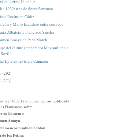
iguel López El Santo
lio 1932: una de ópera flamenca
isée Reclus en Cádiz
ricón y Mario Escudero entre cómicos
ría Albaicín y Francisco Sancha
armen Amaya en Paris Match
aje del (futuro) emperador Maximiliano a
Sevilla
lar Eyre entrevista a Camarón
10
(292)
09
(273)
res leer toda la documentación publicada
les Flamencos sobre:
ez en flamenco
men Amaya
 flamencos también hablan
 de los Peines