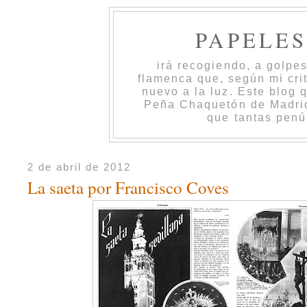
PAPELE
irá recogiendo, a golpe
flamenca que, según mi cri
nuevo a la luz. Este blog 
Peña Chaquetón de Madrid 
que tantas penú
2 de abril de 2012
La saeta por Francisco Coves