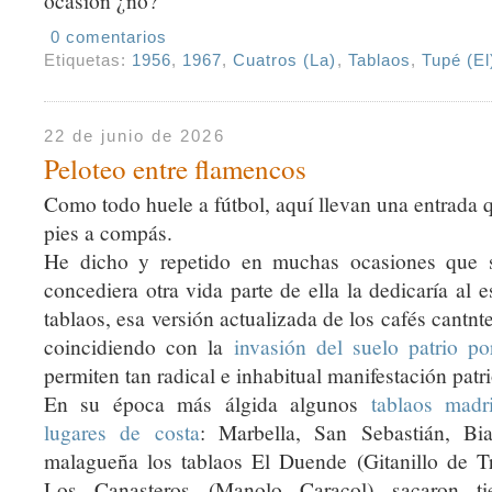
ocasión ¿no?
0 comentarios
Etiquetas:
1956
,
1967
,
Cuatros (La)
,
Tablaos
,
Tupé (El
22 de junio de 2026
Peloteo entre flamencos
Como todo huele a fútbol, aquí llevan una entrada q
pies a compás.
He dicho y repetido en muchas ocasiones que 
concediera otra vida parte de ella la dedicaría al 
tablaos, esa versión actualizada de los cafés cantn
coincidiendo con la
invasión del suelo patrio po
permiten tan radical e inhabitual manifestación patri
En su época más álgida algunos
tablaos madr
lugares de costa
: Marbella, San Sebastián, Biar
malagueña los tablaos El Duende (Gitanillo de Tr
Los Canasteros (Manolo Caracol) sacaron t