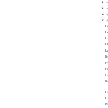
►
a
►
m
►
f
▼
En
E
La
El
L
B
Fr
En
Un
R
La
F
R