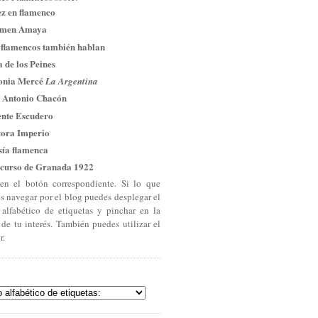
ez en flamenco
men Amaya
 flamencos también hablan
 de los Peines
onia Mercé
La Argentina
 Antonio Chacón
ente Escudero
tora Imperio
sía flamenca
curso de Granada 1922
en el botón correspondiente. Si lo que
es navegar por el blog puedes desplegar el
 alfabético de etiquetas y pinchar en la
 de tu interés. También puedes utilizar el
r.