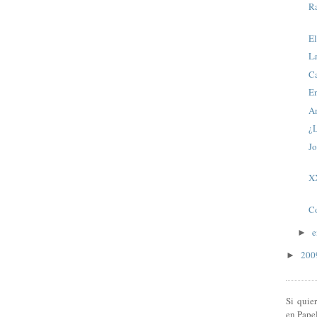
R
E
La
C
E
A
¿
Jo
X
C
e
►
20
►
Si quie
en Pape