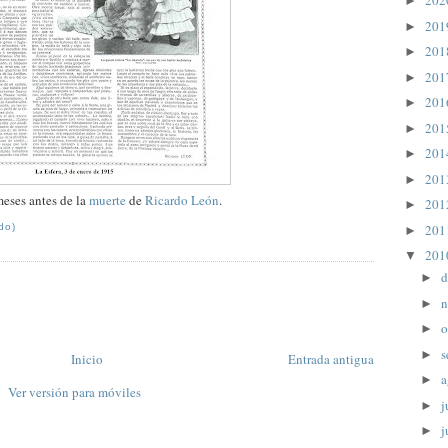
20
►
20
►
20
►
20
►
20
►
20
►
20
►
20
►
eses antes de la
muerte
de
Ricardo León
.
20
►
20
do)
►
20
▼
d
►
n
►
o
►
s
►
Inicio
Entrada antigua
a
►
Ver versión para móviles
j
►
j
►