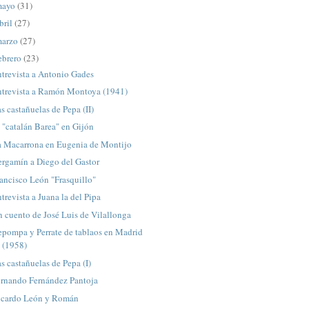
mayo
(31)
bril
(27)
arzo
(27)
ebrero
(23)
trevista a Antonio Gades
ntrevista a Ramón Montoya (1941)
s castañuelas de Pepa (II)
 "catalán Barea" en Gijón
a Macarrona en Eugenia de Montijo
ergamín a Diego del Gastor
ancisco León "Frasquillo"
trevista a Juana la del Pipa
 cuento de José Luis de Vilallonga
epompa y Perrate de tablaos en Madrid
(1958)
s castañuelas de Pepa (I)
ernando Fernández Pantoja
icardo León y Román