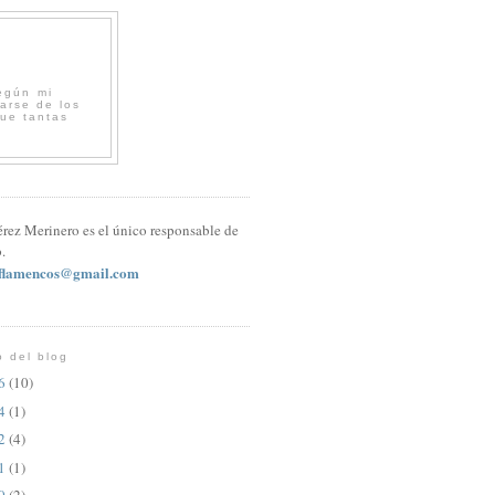
egún mi
arse de los
que tantas
érez Merinero es el único responsable de
.
sflamencos@gmail.com
o del blog
26
(10)
24
(1)
22
(4)
21
(1)