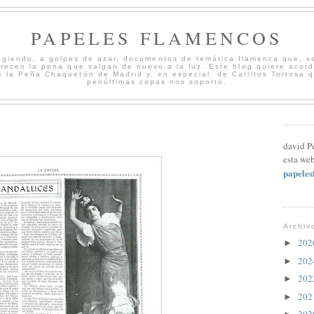
PAPELES FLAMENCOS
cogiendo, a golpes de azar, documentos de temática flamenca que, s
merecen la pena que salgan de nuevo a la luz. Este blog quiere acord
 la Peña Chaquetón de Madrid y, en especial, de Carlitos Tortosa 
penúltimas copas nos soportó.
david P
esta web
papele
Archiv
20
►
20
►
20
►
20
►