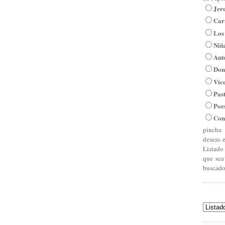
Jer
Car
Los
Niña
Ant
Don
Vic
Pas
Poe
Con
pincha 
deseas 
Listado
que sea
buscado