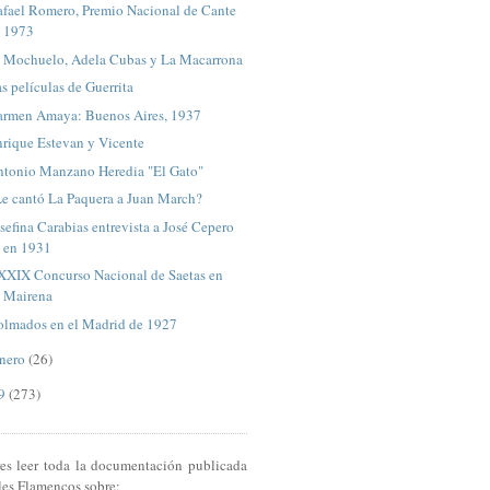
afael Romero, Premio Nacional de Cante
1973
l Mochuelo, Adela Cubas y La Macarrona
s películas de Guerrita
armen Amaya: Buenos Aires, 1937
nrique Estevan y Vicente
ntonio Manzano Heredia "El Gato"
Le cantó La Paquera a Juan March?
sefina Carabias entrevista a José Cepero
en 1931
XXIX Concurso Nacional de Saetas en
Mairena
olmados en el Madrid de 1927
nero
(26)
09
(273)
res leer toda la documentación publicada
les Flamencos sobre: