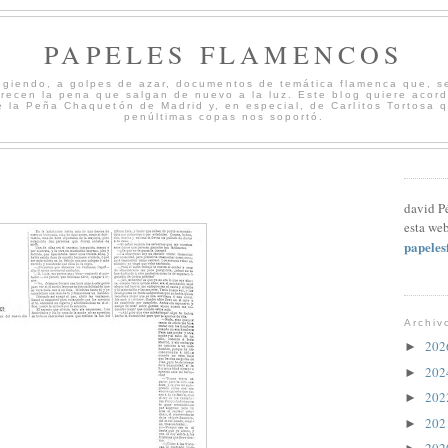
PAPELES FLAMENCOS
cogiendo, a golpes de azar, documentos de temática flamenca que, s
merecen la pena que salgan de nuevo a la luz. Este blog quiere acord
 la Peña Chaquetón de Madrid y, en especial, de Carlitos Tortosa 
penúltimas copas nos soportó.
david P
esta web
papele
Archiv
20
►
20
►
20
►
20
►