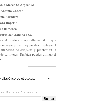
onia Mercé
La Argentina
 Antonio Chacón
ente Escudero
tora Imperio
sía flamenca
curso de Granada 1922
en el botón correspondiente. Si lo que
es navegar por el blog puedes desplegar el
 alfabético de etiquetas y pinchar en la
 de tu interés. También puedes utilizar el
r.
 en Papeles Flamencos