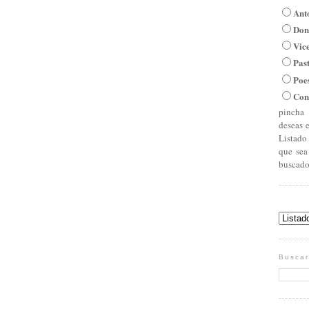
Ant
Don
Vic
Pas
Poe
Con
pincha 
deseas 
Listado
que sea
buscado
Buscar