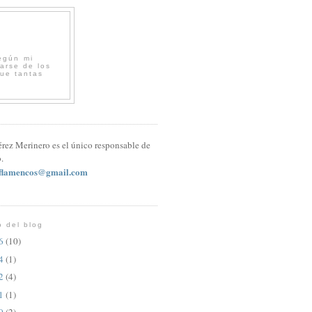
egún mi
arse de los
que tantas
érez Merinero es el único responsable de
.
sflamencos@gmail.com
o del blog
26
(10)
24
(1)
22
(4)
21
(1)