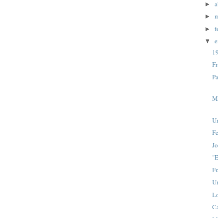
a
►
m
►
f
►
e
▼
1
Fr
P
Ma
U
Fe
J
"E
Fr
Un
L
Ca