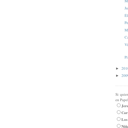
M
Ju
Él
Pe
Ma
C
Vi
Pi
20
►
20
►
Si quie
en Pape
Jer
Car
Los
Niña