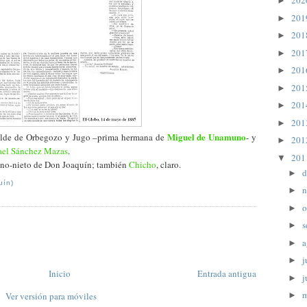
20
►
20
►
20
►
20
►
20
►
20
►
20
►
20
►
Miguel de Unamuno
tilde de Orbegozo y Jugo –prima hermana de
- y
20
►
ael Sánchez Mazas
.
20
▼
rino-nieto de Don Joaquín; también
Chicho
, claro.
d
►
uín)
n
►
o
►
s
►
a
►
j
►
Inicio
Entrada antigua
j
►
Ver versión para móviles
►