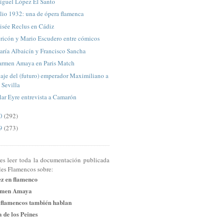
iguel López El Santo
lio 1932: una de ópera flamenca
isée Reclus en Cádiz
ricón y Mario Escudero entre cómicos
ría Albaicín y Francisco Sancha
armen Amaya en Paris Match
aje del (futuro) emperador Maximiliano a
Sevilla
lar Eyre entrevista a Camarón
10
(292)
09
(273)
res leer toda la documentación publicada
les Flamencos sobre:
ez en flamenco
men Amaya
 flamencos también hablan
 de los Peines