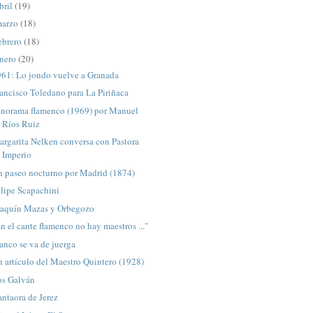
bril
(19)
arzo
(18)
ebrero
(18)
nero
(20)
961: Lo jondo vuelve a Granada
ancisco Toledano para La Piriñaca
anorama flamenco (1969) por Manuel
Ríos Ruiz
rgarita Nelken conversa con Pastora
Imperio
n paseo nocturno por Madrid (1874)
lipe Scapachini
oaquín Mazas y Orbegozo
n el cante flamenco no hay maestros ..."
anco se va de juerga
 artículo del Maestro Quintero (1928)
os Galván
ntaora de Jerez