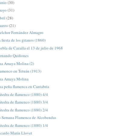
unio
(30)
mayo
(31)
bril
(28)
arzo
(21)
elchor Fernández Almagro
 fiesta de los gitanos (1860)
ebla de Cazalla el 13 de julio de 1968
ernando Quiñones
na Amaya Molina (2)
lamenco en Tetuán (1913)
na Amaya Molina
na peña flamenca en Cantabria
tedra de flamenco (1880) 4/4
tedra de flamenco (1880) 3/4
tedra de flamenco (1880) 2/4
6 Semana Flamenca de Alcobendas
tedra de flamenco (1880) 1/4
icardo Marín Llovet