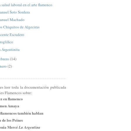
 salud laboral en el arte flamenco
anuel Soto Sordera
anuel Machado
s Chiquitos de Algeciras
icente Escudero
roglífico
 Argentinita
ebrero
(14)
nero
(2)
res leer toda la documentación publicada
les Flamencos sobre:
ez en flamenco
men Amaya
 flamencos también hablan
 de los Peines
onia Mercé
La Argentina