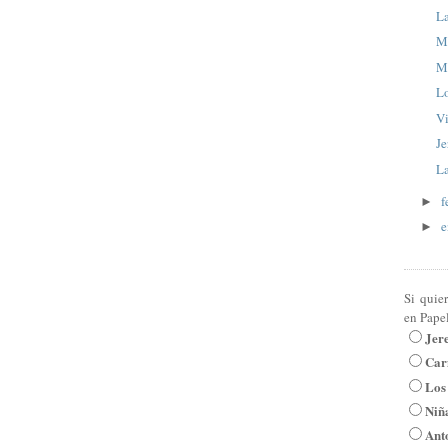
La
M
M
Lo
V
Je
La
f
►
e
►
Si quie
en Pape
Jer
Car
Los
Niña
Ant