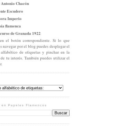
 Antonio Chacón
ente Escudero
tora Imperio
sía flamenca
curso de Granada 1922
en el botón correspondiente. Si lo que
es navegar por el blog puedes desplegar el
 alfabético de etiquetas y pinchar en la
 de tu interés. También puedes utilizar el
r.
 en Papeles Flamencos