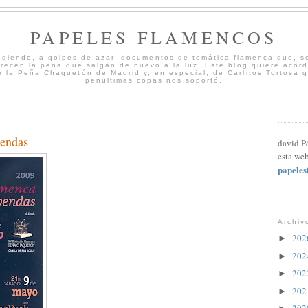
PAPELES FLAMENCOS
cogiendo, a golpes de azar, documentos de temática flamenca que, s
merecen la pena que salgan de nuevo a la luz. Este blog quiere acord
 la Peña Chaquetón de Madrid y, en especial, de Carlitos Tortosa 
penúltimas copas nos soportó.
endas
david P
esta web
papele
Archiv
20
►
20
►
20
►
20
►