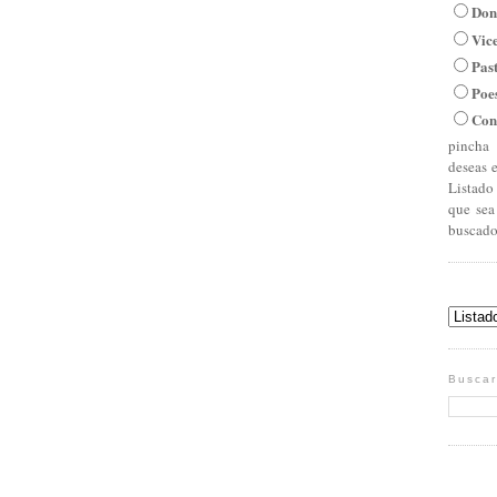
Don
Vic
Pas
Poe
Con
pincha 
deseas 
Listado
que sea
buscado
Buscar