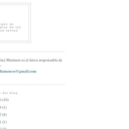
egún mi
arse de los
que tantas
érez Merinero es el único responsable de
.
sflamencos@gmail.com
o del blog
26
(10)
24
(1)
22
(4)
21
(1)