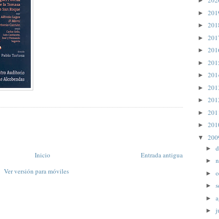
20
►
20
►
20
►
20
►
20
►
20
►
20
►
20
►
20
►
20
►
20
►
20
▼
d
►
Inicio
Entrada antigua
n
►
Ver versión para móviles
o
►
s
►
a
►
j
►