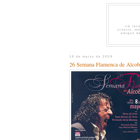
irá re
criterio, 
amigos de
18 de marzo de 2009
26 Semana Flamenca de Alcob