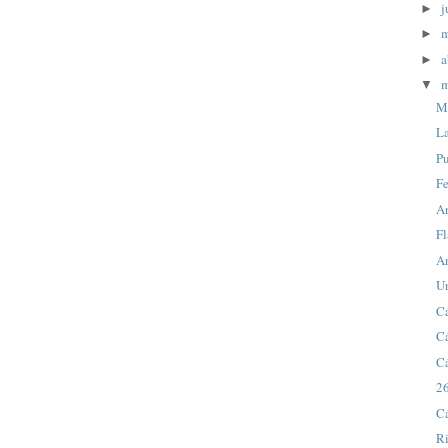
j
►
►
a
►
m
▼
M
La
Pu
F
A
F
A
U
Cá
Cá
Cá
2
Cá
R