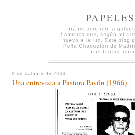
PAPELE
irá recogiendo, a golpe
flamenca que, según mi cri
nuevo a la luz. Este blog 
Peña Chaquetón de Madrid 
que tantas penú
9 de octubre de 2009
Una entrevista a Pastora Pavón (1966)