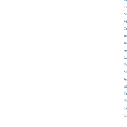
En
Ma
Ví
C
Ju
Ju
A
La
En
M
Ju
El
Un
En
Un
L