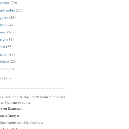
ctubre
(20)
eptiembre
(24)
gosto
(23)
ulio
(24)
unio
(26)
mayo
(31)
bril
(27)
arzo
(27)
ebrero
(23)
nero
(26)
09
(273)
res leer toda la documentación publicada
les Flamencos sobre:
ez en flamenco
men Amaya
 flamencos también hablan