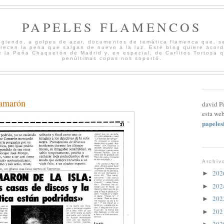
PAPELES FLAMENCOS
cogiendo, a golpes de azar, documentos de temática flamenca que, s
merecen la pena que salgan de nuevo a la luz. Este blog quiere acord
 la Peña Chaquetón de Madrid y, en especial, de Carlitos Tortosa 
penúltimas copas nos soportó.
Camarón
david P
esta web
papele
Archiv
20
►
20
►
20
►
20
►