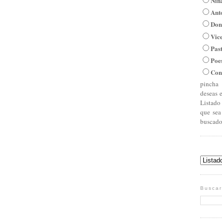
Niña
Ant
Don
Vic
Pas
Poe
Con
pincha 
deseas 
Listado
que sea
buscado
Buscar