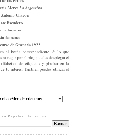
 de los Peines
onia Mercé
La Argentina
 Antonio Chacón
ente Escudero
tora Imperio
sía flamenca
curso de Granada 1922
en el botón correspondiente. Si lo que
es navegar por el blog puedes desplegar el
 alfabético de etiquetas y pinchar en la
 de tu interés. También puedes utilizar el
r.
 en Papeles Flamencos