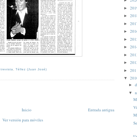
20
►
20
►
20
►
20
►
20
►
20
►
20
►
20
►
20
►
20
trevista
,
Téllez (Juan José)
►
20
▼
d
►
n
▼
M
V
Inicio
Entrada antigua
M
Ver versión para móviles
Se
Un