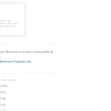
egún mi
arse de los
que tantas
érez Merinero es el único responsable de
.
sflamencos@gmail.com
o del blog
26
(10)
24
(1)
22
(4)
21
(1)