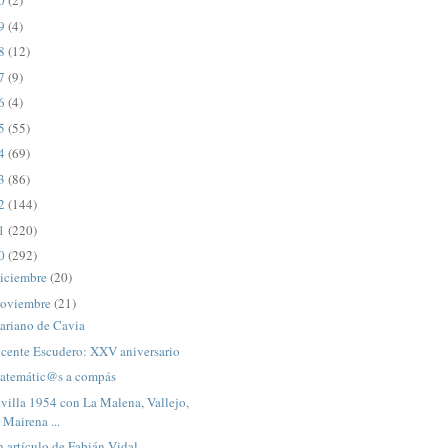
20
(2)
19
(4)
18
(12)
17
(9)
16
(4)
15
(55)
14
(69)
13
(86)
12
(144)
11
(220)
10
(292)
iciembre
(20)
oviembre
(21)
ariano de Cavia
icente Escudero: XXV aniversario
atemátic@s a compás
villa 1954 con La Malena, Vallejo,
Mairena ...
 artículo de Fabián Vidal