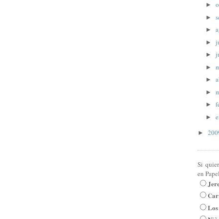
o
►
s
►
a
►
j
►
j
►
►
a
►
m
►
f
►
e
►
20
►
Si quie
en Pape
Jer
Car
Los