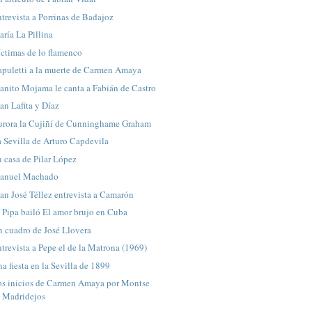
trevista a Porrinas de Badajoz
ría La Pillina
ctimas de lo flamenco
apuletti a la muerte de Carmen Amaya
anito Mojama le canta a Fabián de Castro
an Lafita y Díaz
urora la Cujiñí de Cunninghame Graham
 Sevilla de Arturo Capdevila
 casa de Pilar López
anuel Machado
an José Téllez entrevista a Camarón
 Pipa bailó El amor brujo en Cuba
 cuadro de José Llovera
trevista a Pepe el de la Matrona (1969)
a fiesta en la Sevilla de 1899
os inicios de Carmen Amaya por Montse
Madridejos