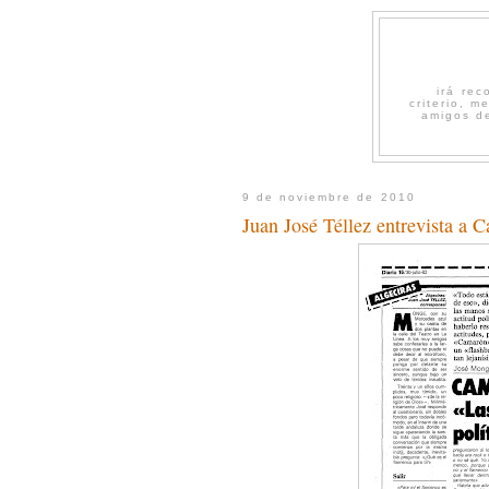
irá re
criterio, 
amigos de
9 de noviembre de 2010
Juan José Téllez entrevista a 