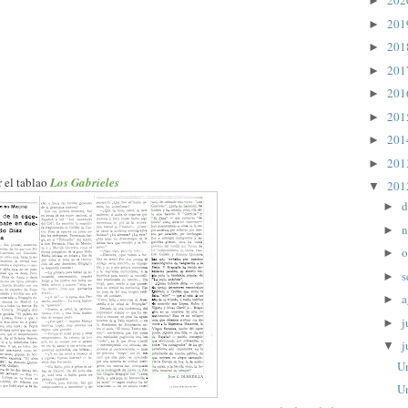
20
►
20
►
20
►
20
►
20
►
20
►
20
►
20
►
 el tablao
Los Gabrieles
20
▼
d
►
n
►
o
►
s
►
a
►
j
►
j
▼
U
U