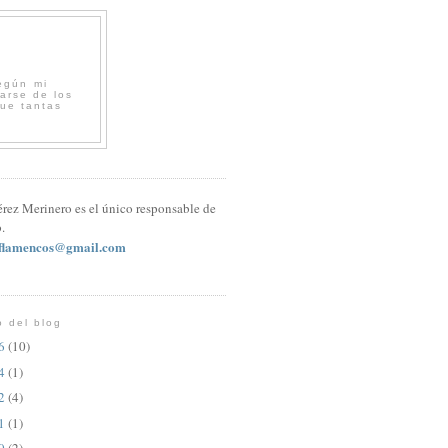
egún mi
arse de los
que tantas
érez Merinero es el único responsable de
.
sflamencos@gmail.com
o del blog
26
(10)
24
(1)
22
(4)
21
(1)