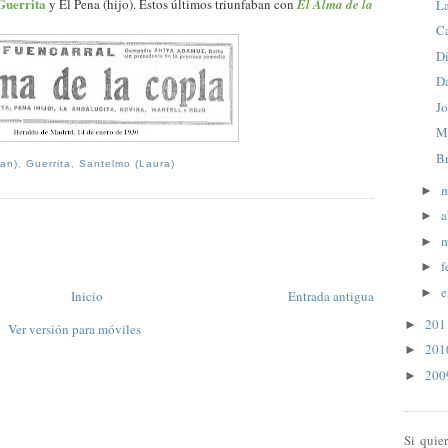
Guerrita
y El Pena (hijo). Estos últimos triunfaban con
El Alma de la
La
C
D
D
Jo
Ma
Br
uan)
,
Guerrita
,
Santelmo (Laura)
►
a
►
m
►
f
►
e
►
Inicio
Entrada antigua
20
►
Ver versión para móviles
20
►
20
►
Si quie