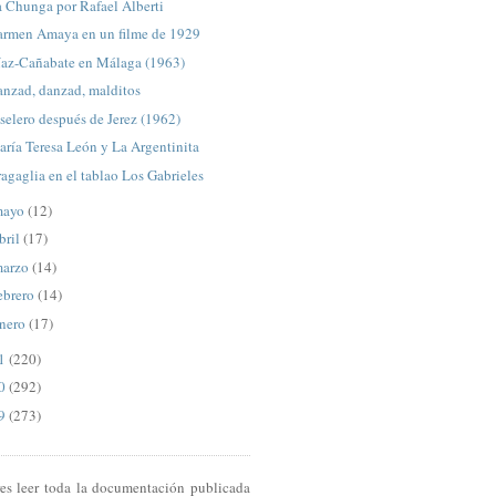
 Chunga por Rafael Alberti
armen Amaya en un filme de 1929
íaz-Cañabate en Málaga (1963)
anzad, danzad, malditos
selero después de Jerez (1962)
ría Teresa León y La Argentinita
agaglia en el tablao Los Gabrieles
mayo
(12)
bril
(17)
arzo
(14)
ebrero
(14)
nero
(17)
11
(220)
10
(292)
09
(273)
res leer toda la documentación publicada