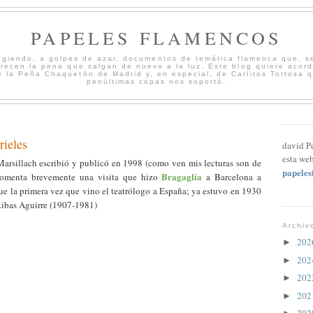
PAPELES FLAMENCOS
cogiendo, a golpes de azar, documentos de temática flamenca que, s
merecen la pena que salgan de nuevo a la luz. Este blog quiere acord
 la Peña Chaquetón de Madrid y, en especial, de Carlitos Tortosa 
penúltimas copas nos soportó.
rieles
david P
esta web
arsillach escribió y publicó en 1998 (como ven mis lecturas son de
papele
Bragaglia
 comenta brevemente una visita que hizo
a Barcelona a
fue la primera vez que vino el teatrólogo a España; ya estuvo en 1930
Ribas Aguirre (1907-1981)
Archiv
20
►
20
►
20
►
20
►