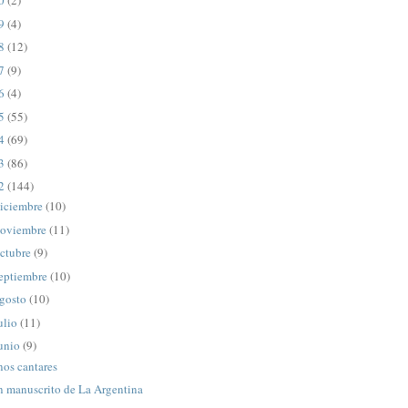
20
(2)
19
(4)
18
(12)
17
(9)
16
(4)
15
(55)
14
(69)
13
(86)
12
(144)
iciembre
(10)
oviembre
(11)
ctubre
(9)
eptiembre
(10)
gosto
(10)
ulio
(11)
unio
(9)
nos cantares
n manuscrito de La Argentina