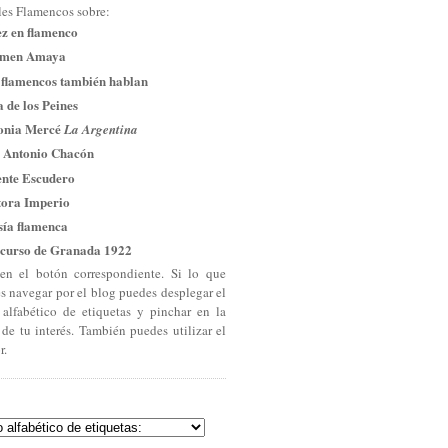
les Flamencos sobre:
ez en flamenco
men Amaya
 flamencos también hablan
 de los Peines
onia Mercé
La Argentina
 Antonio Chacón
ente Escudero
tora Imperio
sía flamenca
curso de Granada 1922
en el botón correspondiente. Si lo que
es navegar por el blog puedes desplegar el
 alfabético de etiquetas y pinchar en la
 de tu interés. También puedes utilizar el
r.