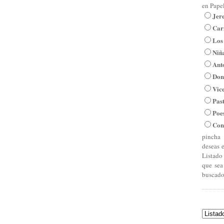
en Pape
Jer
Car
Los
Niña
Ant
Don
Vic
Pas
Poe
Con
pincha 
deseas 
Listado
que sea
buscado