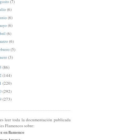
gosto
(7)
ulio
(6)
unio
(6)
mayo
(6)
bril
(6)
arzo
(6)
ebrero
(5)
nero
(3)
13
(86)
12
(144)
11
(220)
10
(292)
09
(273)
res leer toda la documentación publicada
les Flamencos sobre:
ez en flamenco
men Amaya