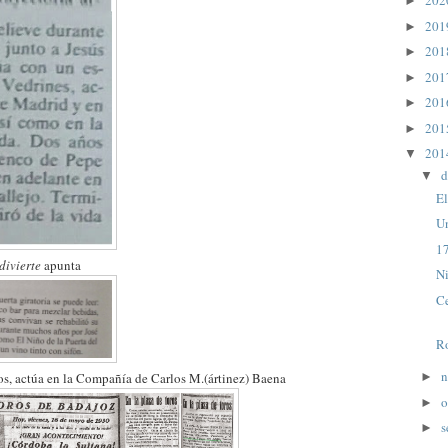
20
►
20
►
20
►
20
►
20
►
20
►
20
▼
d
▼
El
Un
17
divierte
apunta
Ni
Ce
R
n
►
s, actúa en la Compañía de Carlos M.(ártinez) Baena
o
►
s
►