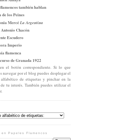
 flamencos también hablan
 de los Peines
onia Mercé
La Argentina
 Antonio Chacón
ente Escudero
tora Imperio
sía flamenca
curso de Granada 1922
en el botón correspondiente. Si lo que
es navegar por el blog puedes desplegar el
 alfabético de etiquetas y pinchar en la
 de tu interés. También puedes utilizar el
r.
 en Papeles Flamencos