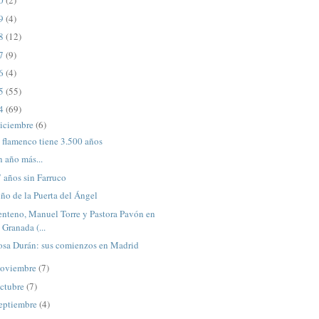
20
(2)
19
(4)
18
(12)
17
(9)
16
(4)
15
(55)
14
(69)
iciembre
(6)
 flamenco tiene 3.500 años
 año más...
 años sin Farruco
ño de la Puerta del Ángel
nteno, Manuel Torre y Pastora Pavón en
Granada (...
osa Durán: sus comienzos en Madrid
oviembre
(7)
ctubre
(7)
eptiembre
(4)