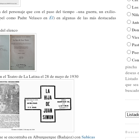
Los
 del personaje que con el paso del tiempo –una guerra, un exilio-
Niña
papel como Padre Velasco en
Él
) en algunas de las más destacadas
Ant
Don
 del elenco
Vic
Pas
Poe
Con
pincha 
deseas 
n el Teatro de La Latina el 28 de mayo de 1930
Listado
que sea
buscado
Buscar
Sabicas
rque se encontraba en Alburquerque (Badajoz) con