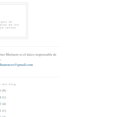
egún mi
arse de los
que tantas
érez Merinero es el único responsable de
.
sflamencos@gmail.com
o del blog
26
(9)
24
(1)
22
(4)
21
(1)