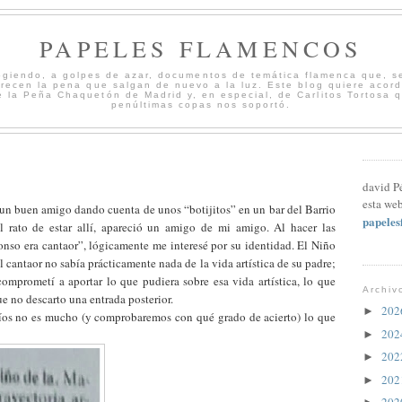
PAPELES FLAMENCOS
cogiendo, a golpes de azar, documentos de temática flamenca que, s
merecen la pena que salgan de nuevo a la luz. Este blog quiere acord
 la Peña Chaquetón de Madrid y, en especial, de Carlitos Tortosa 
penúltimas copas nos soportó.
david P
esta web
un buen amigo dando cuenta de unos “botijitos” en un bar del Barrio
papele
rato de estar allí, apareció un amigo de mi amigo. Al hacer las
onso era cantaor”, lógicamente me interesé por su identidad. El Niño
el cantaor no sabía prácticamente nada de la vida artística de su padre;
omprometí a aportar lo que pudiera sobre esa vida artística, lo que
Archiv
e no descarto una entrada posterior.
20
►
íos no es mucho (y comprobaremos con qué grado de acierto) lo que
20
►
20
►
20
►