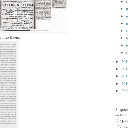
a
►
j
►
j
►
►
a
►
artínez Baena
m
►
f
►
e
►
20
►
20
►
20
►
20
►
20
►
Si quie
en Pape
Jer
Car