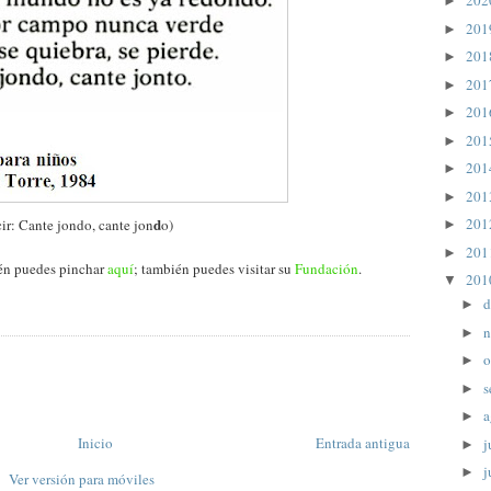
20
►
20
►
20
►
20
►
20
►
20
►
20
►
20
►
20
d
ir: Cante jondo, cante jon
o)
►
20
►
lén puedes pinchar
aquí
; también puedes visitar su
Fundación
.
20
▼
d
►
n
►
o
►
s
►
a
►
Inicio
Entrada antigua
j
►
j
►
Ver versión para móviles