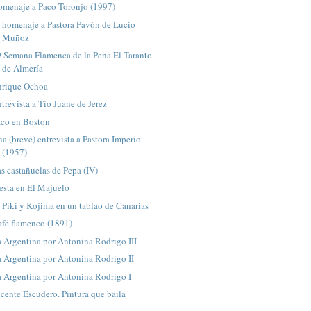
omenaje a Paco Toronjo (1997)
 homenaje a Pastora Pavón de Lucio
Muñoz
9 Semana Flamenca de la Peña El Taranto
de Almería
nrique Ochoa
trevista a Tío Juane de Jerez
aco en Boston
a (breve) entrevista a Pastora Imperio
(1957)
s castañuelas de Pepa (IV)
esta en El Majuelo
 Piki y Kojima en un tablao de Canarias
afé flamenco (1891)
 Argentina por Antonina Rodrigo III
 Argentina por Antonina Rodrigo II
 Argentina por Antonina Rodrigo I
cente Escudero. Pintura que baila