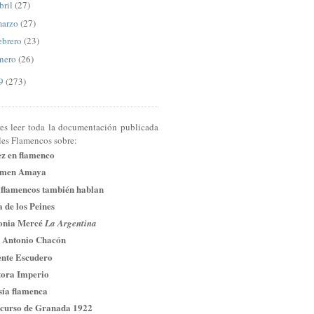
bril
(27)
arzo
(27)
ebrero
(23)
nero
(26)
09
(273)
res leer toda la documentación publicada
les Flamencos sobre:
ez en flamenco
men Amaya
 flamencos también hablan
 de los Peines
onia Mercé
La Argentina
 Antonio Chacón
ente Escudero
tora Imperio
sía flamenca
curso de Granada 1922