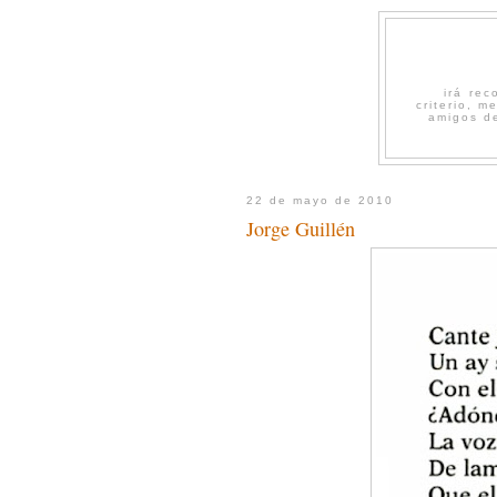
irá re
criterio, 
amigos de
22 de mayo de 2010
Jorge Guillén