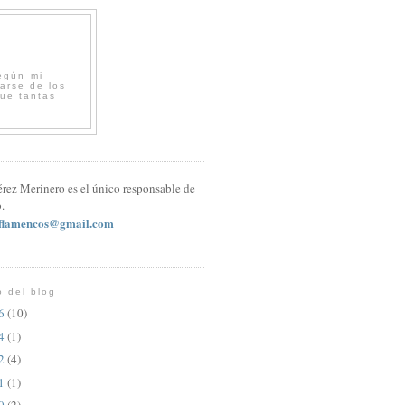
egún mi
arse de los
que tantas
érez Merinero es el único responsable de
.
sflamencos@gmail.com
o del blog
26
(10)
24
(1)
22
(4)
21
(1)