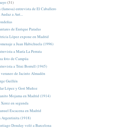
mayo
(31)
 (famosa) entrevista de El Caballero
Audaz a Ant...
ondeñas
ntares de Enrique Paradas
atricia López expone en Madrid
omenaje a Juan Habichuela (1996)
trevista a María La Perrata
na foto de Campúa
trevista a Trini Borrull (1945)
l veraneo de Jacinto Almadén
rge Guillén
ilar López y Gori Muñoz
uanito Mojama en Madrid (1914)
l Xerez en segunda
anuel Escacena en Madrid
 Argentinita (1918)
antiago Donday voló a Barcelona