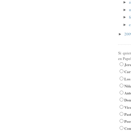
a
►
m
►
f
►
e
►
20
►
Si quie
en Pape
Jer
Car
Los
Niña
Ant
Don
Vic
Pas
Poe
Con