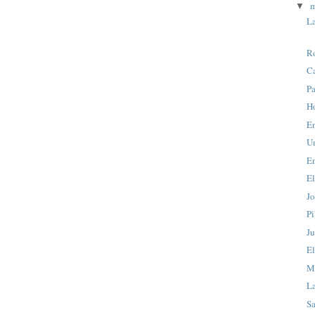
▼
La
R
Ca
P
H
En
U
En
E
Jo
P
J
E
M
La
S