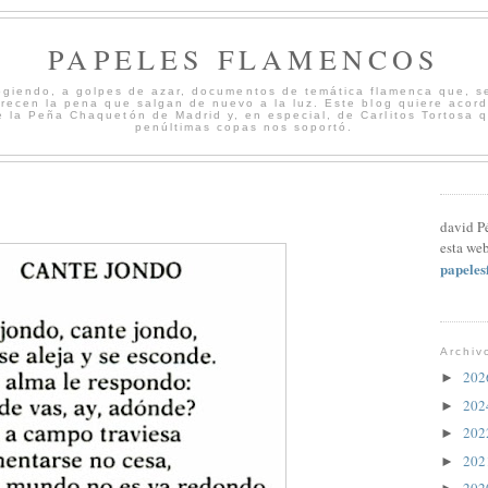
PAPELES FLAMENCOS
cogiendo, a golpes de azar, documentos de temática flamenca que, s
merecen la pena que salgan de nuevo a la luz. Este blog quiere acord
 la Peña Chaquetón de Madrid y, en especial, de Carlitos Tortosa 
penúltimas copas nos soportó.
david P
esta web
papele
Archiv
20
►
20
►
20
►
20
►