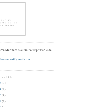
egún mi
arse de los
que tantas
érez Merinero es el único responsable de
.
sflamencos@gmail.com
o del blog
26
(9)
24
(1)
22
(4)
21
(1)