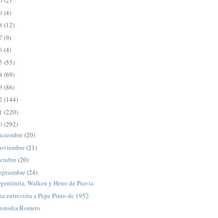
20
(2)
19
(4)
18
(12)
17
(9)
16
(4)
15
(55)
14
(69)
13
(86)
12
(144)
11
(220)
10
(292)
iciembre
(20)
oviembre
(21)
ctubre
(20)
eptiembre
(24)
gentinita, Walken y Heno de Pravia
a entrevista a Pepe Pinto de 1952
ustodia Romero