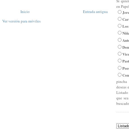
Si quie
en Pape
Inicio
Entrada antigua
Jer
Car
Ver versión para móviles
Los
Niña
Ant
Don
Vic
Pas
Poe
Con
pincha 
deseas 
Listado
que sea
buscado