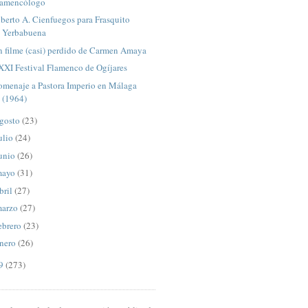
lamencólogo
berto A. Cienfuegos para Frasquito
Yerbabuena
n filme (casi) perdido de Carmen Amaya
XXI Festival Flamenco de Ogíjares
omenaje a Pastora Imperio en Málaga
(1964)
gosto
(23)
ulio
(24)
unio
(26)
mayo
(31)
bril
(27)
arzo
(27)
ebrero
(23)
nero
(26)
09
(273)