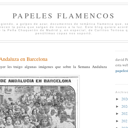
PAPELES FLAMENCOS
cogiendo, a golpes de azar, documentos de temática flamenca que, s
merecen la pena que salgan de nuevo a la luz. Este blog quiere acord
 la Peña Chaquetón de Madrid y, en especial, de Carlitos Tortosa 
penúltimas copas nos soportó.
Andaluza en Barcelona
david P
esta web
er les traigo algunas imágenes que sobre la Semana Andaluza
papele
Archiv
20
►
20
►
20
►
20
►