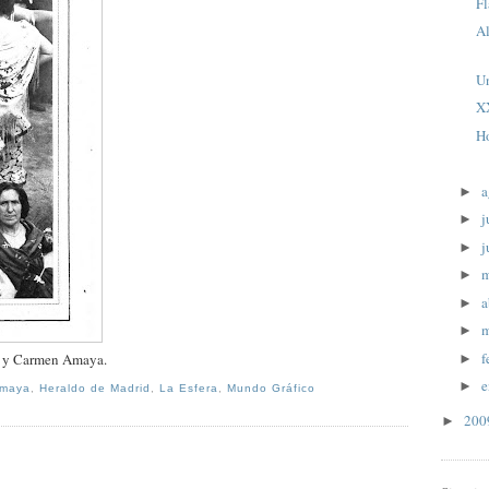
F
Al
U
X
H
a
►
j
►
j
►
►
a
►
m
►
f
a y Carmen Amaya.
►
e
►
Amaya
,
Heraldo de Madrid
,
La Esfera
,
Mundo Gráfico
20
►