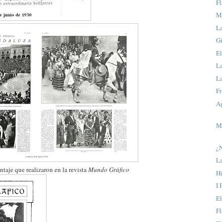
Fl
M
L
Gi
E
La
L
Fr
Ag
M
¿
La
ntaje que realizaron en la revista
Mundo Gráfico
Hi
I 
El
Fl