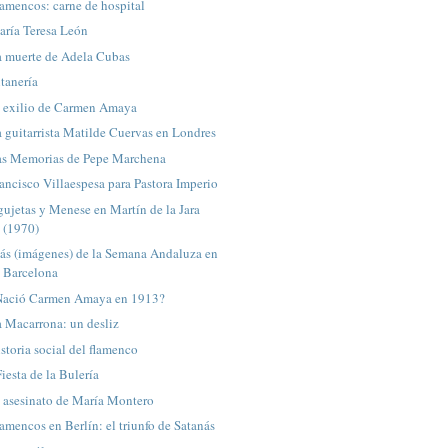
amencos: carne de hospital
aría Teresa León
a muerte de Adela Cubas
tanería
l exilio de Carmen Amaya
 guitarrista Matilde Cuervas en Londres
as Memorias de Pepe Marchena
ancisco Villaespesa para Pastora Imperio
ujetas y Menese en Martín de la Jara
(1970)
ás (imágenes) de la Semana Andaluza en
Barcelona
Nació Carmen Amaya en 1913?
 Macarrona: un desliz
storia social del flamenco
Fiesta de la Bulería
 asesinato de María Montero
amencos en Berlín: el triunfo de Satanás