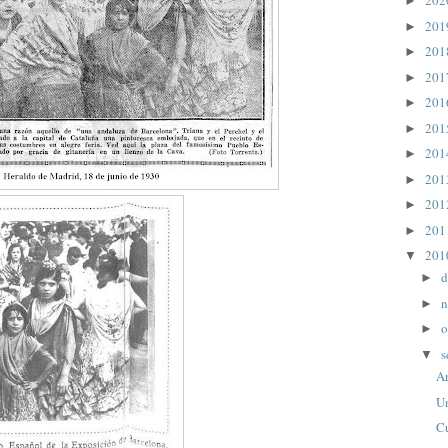
20
►
20
►
20
►
20
►
20
►
20
►
20
►
20
►
20
►
20
►
20
▼
d
►
n
►
o
►
s
▼
Ar
Un
C