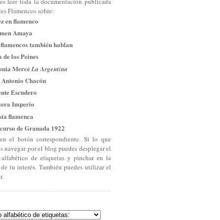
res leer toda la documentación publicada
les Flamencos sobre:
ez en flamenco
men Amaya
 flamencos también hablan
 de los Peines
onia Mercé
La Argentina
 Antonio Chacón
ente Escudero
tora Imperio
sía flamenca
curso de Granada 1922
en el botón correspondiente. Si lo que
es navegar por el blog puedes desplegar el
 alfabético de etiquetas y pinchar en la
 de tu interés. También puedes utilizar el
r.